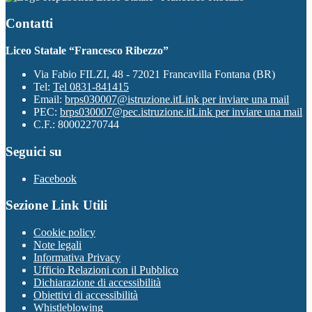
Contatti
Liceo Statale “Francesco Ribezzo”
Via Fabio FILZI, 48 - 72021 Francavilla Fontana (BR)
Tel:
Tel 0831-841415
Email:
brps030007@istruzione.it
Link per inviare una mail
PEC:
brps030007@pec.istruzione.it
Link per inviare una mail
C.F.: 80002270744
Seguici su
Facebook
Sezione Link Utili
Cookie policy
Note legali
Informativa Privacy
Ufficio Relazioni con il Pubblico
Dichiarazione di accessibilità
Obiettivi di accessibilità
Whistleblowing