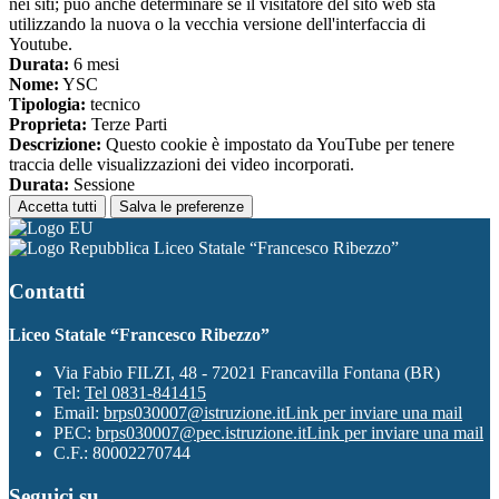
nei siti; può anche determinare se il visitatore del sito web sta
utilizzando la nuova o la vecchia versione dell'interfaccia di
Youtube.
Durata:
6 mesi
Nome:
YSC
Tipologia:
tecnico
Proprieta:
Terze Parti
Descrizione:
Questo cookie è impostato da YouTube per tenere
traccia delle visualizzazioni dei video incorporati.
Durata:
Sessione
Accetta tutti
Salva le preferenze
Liceo Statale “Francesco Ribezzo”
Contatti
Liceo Statale “Francesco Ribezzo”
Via Fabio FILZI, 48 - 72021 Francavilla Fontana (BR)
Tel:
Tel 0831-841415
Email:
brps030007@istruzione.it
Link per inviare una mail
PEC:
brps030007@pec.istruzione.it
Link per inviare una mail
C.F.: 80002270744
Seguici su