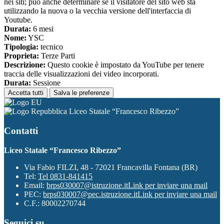
nei siti; può anche determinare se il visitatore del sito web sta
utilizzando la nuova o la vecchia versione dell'interfaccia di
Youtube.
Durata:
6 mesi
Nome:
YSC
Tipologia:
tecnico
Proprieta:
Terze Parti
Descrizione:
Questo cookie è impostato da YouTube per tenere
traccia delle visualizzazioni dei video incorporati.
Durata:
Sessione
Accetta tutti
Salva le preferenze
Liceo Statale “Francesco Ribezzo”
Contatti
Liceo Statale “Francesco Ribezzo”
Via Fabio FILZI, 48 - 72021 Francavilla Fontana (BR)
Tel:
Tel 0831-841415
Email:
brps030007@istruzione.it
Link per inviare una mail
PEC:
brps030007@pec.istruzione.it
Link per inviare una mail
C.F.: 80002270744
Seguici su