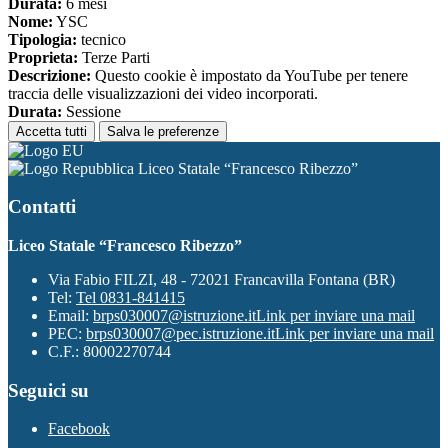
Durata:
6 mesi
Nome:
YSC
Tipologia:
tecnico
Proprieta:
Terze Parti
Descrizione:
Questo cookie è impostato da YouTube per tenere
traccia delle visualizzazioni dei video incorporati.
Durata:
Sessione
Accetta tutti
Salva le preferenze
Liceo Statale “Francesco Ribezzo”
Contatti
Liceo Statale “Francesco Ribezzo”
Via Fabio FILZI, 48 - 72021 Francavilla Fontana (BR)
Tel:
Tel 0831-841415
Email:
brps030007@istruzione.it
Link per inviare una mail
PEC:
brps030007@pec.istruzione.it
Link per inviare una mail
C.F.: 80002270744
Seguici su
Facebook