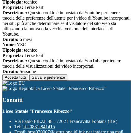
Tipologia:
tecnico
Proprieta:
Terze Parti
Descrizione:
Questo cookie è impostato da Youtube per tenere
traccia delle preferenze dell'utente per i video di Youtube incorporati
nei siti; può anche determinare se il visitatore del sito web sta
utilizzando la nuova o la vecchia versione dell'interfaccia di
Youtube.
Durata:
6 mesi
Nome:
YSC
Tipologia:
tecnico
Proprieta:
Terze Parti
Descrizione:
Questo cookie è impostato da YouTube per tenere
traccia delle visualizzazioni dei video incorporati.
Durata:
Sessione
Accetta tutti
Salva le preferenze
Liceo Statale “Francesco Ribezzo”
Contatti
Liceo Statale “Francesco Ribezzo”
Via Fabio FILZI, 48 - 72021 Francavilla Fontana (BR)
Tel:
Tel 0831-841415
Email:
brps030007@istruzione.it
Link per inviare una mail