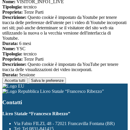
Nome:
VISITOR_INFO1_LIVE
Tipologia:
tecnico
Proprieta:
Terze Parti
Descrizione:
Questo cookie è impostato da Youtube per tenere
traccia delle preferenze dell'utente per i video di Youtube incorporati
nei siti; può anche determinare se il visitatore del sito web sta
utilizzando la nuova o la vecchia versione dell'interfaccia di
Youtube.
Durata:
6 mesi
Nome:
YSC
Tipologia:
tecnico
Proprieta:
Terze Parti
Descrizione:
Questo cookie è impostato da YouTube per tenere
traccia delle visualizzazioni dei video incorporati.
Durata:
Sessione
Accetta tutti
Salva le preferenze
Liceo Statale “Francesco Ribezzo”
Contatti
Liceo Statale “Francesco Ribezzo”
Via Fabio FILZI, 48 - 72021 Francavilla Fontana (BR)
Tel:
Tel 0831-841415