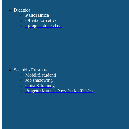
Didattica
Panoramica
Offerta formativa
I progetti delle classi
Scambi - Erasmus+
Mobilità studenti
Job shadowing
Corsi & training
Progetto Muner - New York 2025-26