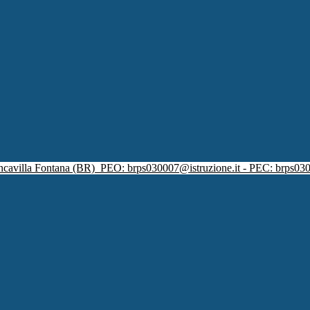
ncavilla Fontana (BR)
PEO: brps030007@istruzione.it - PEC: brps030