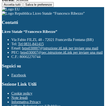
Accetta tutti
Salva le preferenze
Liceo Statale “Francesco Ribezzo”
Contatti
Liceo Statale “Francesco Ribezzo”
Via Fabio FILZI, 48 - 72021 Francavilla Fontana (BR)
Tel:
Tel 0831-841415
Email:
brps030007@istruzione.it
Link per inviare una mail
PEC:
brps030007@pec.istruzione.it
Link per inviare una mail
C.F.: 80002270744
Seguici su
Facebook
Sezione Link Utili
Cookie policy
Note legali
Informativa Privacy