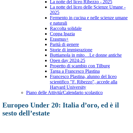
La notte del liceo Ribezzo - 2025
La notte del liceo delle Scienze Umane -
2025
Fermento in cucina e nelle scienze umane
e naturali
Raccolta solidale
Coppa Ipazia
Erasmus+
Parità di genere
Storie di immigrazione
Buttiamola in mito…Le donne antiche
Open day 2024-25
Progetto di scambio con Tilburg
Targa a Francesco Plastina
Francesco Plastina, alunno del liceo
scientifico "F. Ribezzo", accede alla
Harvard University
Piano delle Attività/Calendario scolastico
Europeo Under 20: Italia d’oro, ed è il
sesto dell’estate