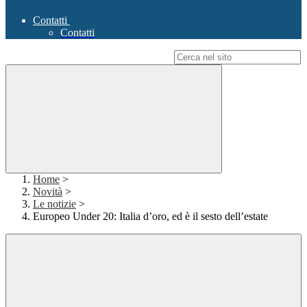
Contatti
Contatti
Campo di ricerca per le pagine del sito
Home
>
Novità
>
Le notizie
>
Europeo Under 20: Italia d’oro, ed è il sesto dell’estate