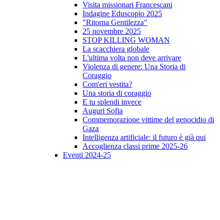
Visita missionari Francescani
Indagine Eduscopio 2025
"Ritorna Gentilezza"
25 novembre 2025
STOP KILLING WOMAN
La scacchiera globale
L'ultima volta non deve arrivare
Violenza di genere: Una Storia di
Coraggio
Com'eri vestita?
Una storia di coraggio
E tu splendi invece
Auguri Sofia
Commemorazione vittime del genocidio di
Gaza
Intelligenza artificiale: il futuro è già qui
Accoglienza classi prime 2025-26
Eventi 2024-25