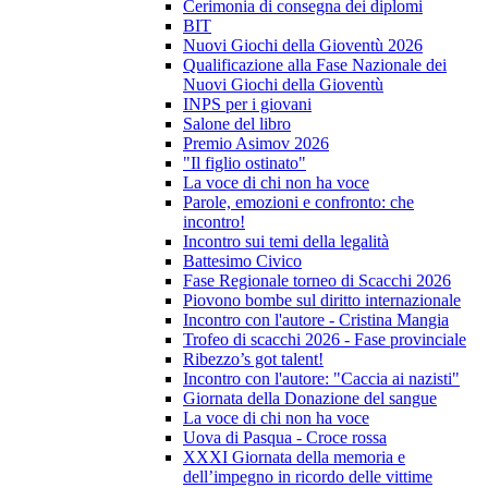
Cerimonia di consegna dei diplomi
BIT
Nuovi Giochi della Gioventù 2026
Qualificazione alla Fase Nazionale dei
Nuovi Giochi della Gioventù
INPS per i giovani
Salone del libro
Premio Asimov 2026
"Il figlio ostinato"
La voce di chi non ha voce
Parole, emozioni e confronto: che
incontro!
Incontro sui temi della legalità
Battesimo Civico
Fase Regionale torneo di Scacchi 2026
Piovono bombe sul diritto internazionale
Incontro con l'autore - Cristina Mangia
Trofeo di scacchi 2026 - Fase provinciale
Ribezzo’s got talent!
Incontro con l'autore: "Caccia ai nazisti"
Giornata della Donazione del sangue
La voce di chi non ha voce
Uova di Pasqua - Croce rossa
XXXI Giornata della memoria e
dell’impegno in ricordo delle vittime