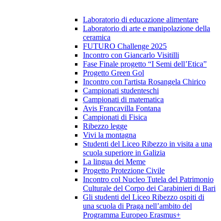
Laboratorio di educazione alimentare
Laboratorio di arte e manipolazione della
ceramica
FUTURO Challenge 2025
Incontro con Giancarlo Visitilli
Fase Finale progetto “I Semi dell’Etica”
Progetto Green Gol
Incontro con l'artista Rosangela Chirico
Campionati studenteschi
Campionati di matematica
Avis Francavilla Fontana
Campionati di Fisica
Ribezzo legge
Vivi la montagna
Studenti del Liceo Ribezzo in visita a una
scuola superiore in Galizia
La lingua dei Meme
Progetto Protezione Civile
Incontro col Nucleo Tutela del Patrimonio
Culturale del Corpo dei Carabinieri di Bari
Gli studenti del Liceo Ribezzo ospiti di
una scuola di Praga nell’ambito del
Programma Europeo Erasmus+