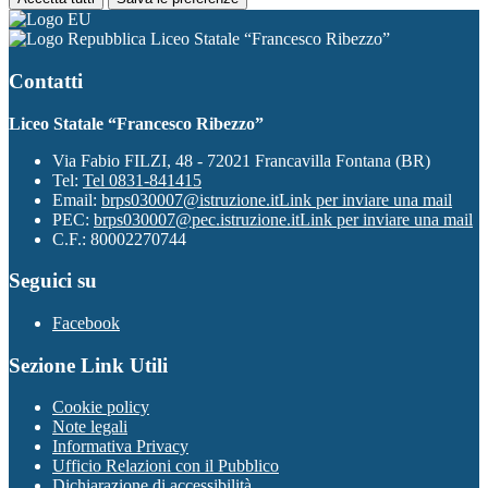
Liceo Statale “Francesco Ribezzo”
Contatti
Liceo Statale “Francesco Ribezzo”
Via Fabio FILZI, 48 - 72021 Francavilla Fontana (BR)
Tel:
Tel 0831-841415
Email:
brps030007@istruzione.it
Link per inviare una mail
PEC:
brps030007@pec.istruzione.it
Link per inviare una mail
C.F.: 80002270744
Seguici su
Facebook
Sezione Link Utili
Cookie policy
Note legali
Informativa Privacy
Ufficio Relazioni con il Pubblico
Dichiarazione di accessibilità