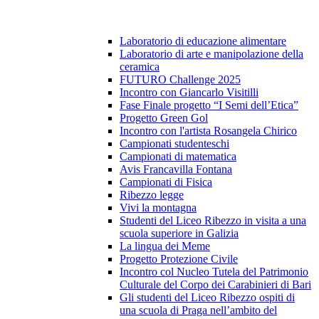
Laboratorio di educazione alimentare
Laboratorio di arte e manipolazione della
ceramica
FUTURO Challenge 2025
Incontro con Giancarlo Visitilli
Fase Finale progetto “I Semi dell’Etica”
Progetto Green Gol
Incontro con l'artista Rosangela Chirico
Campionati studenteschi
Campionati di matematica
Avis Francavilla Fontana
Campionati di Fisica
Ribezzo legge
Vivi la montagna
Studenti del Liceo Ribezzo in visita a una
scuola superiore in Galizia
La lingua dei Meme
Progetto Protezione Civile
Incontro col Nucleo Tutela del Patrimonio
Culturale del Corpo dei Carabinieri di Bari
Gli studenti del Liceo Ribezzo ospiti di
una scuola di Praga nell’ambito del