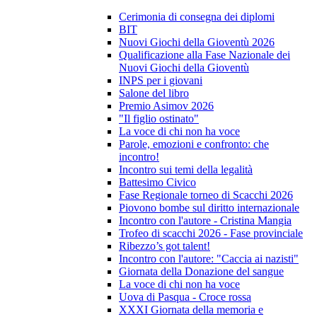
Cerimonia di consegna dei diplomi
BIT
Nuovi Giochi della Gioventù 2026
Qualificazione alla Fase Nazionale dei
Nuovi Giochi della Gioventù
INPS per i giovani
Salone del libro
Premio Asimov 2026
"Il figlio ostinato"
La voce di chi non ha voce
Parole, emozioni e confronto: che
incontro!
Incontro sui temi della legalità
Battesimo Civico
Fase Regionale torneo di Scacchi 2026
Piovono bombe sul diritto internazionale
Incontro con l'autore - Cristina Mangia
Trofeo di scacchi 2026 - Fase provinciale
Ribezzo’s got talent!
Incontro con l'autore: "Caccia ai nazisti"
Giornata della Donazione del sangue
La voce di chi non ha voce
Uova di Pasqua - Croce rossa
XXXI Giornata della memoria e