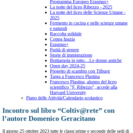
Programma Europeo Erasmus+
La notte del liceo Ribezzo - 2025
La notte del liceo delle Scienze Umane -
2025
Fermento in cucina e nelle scienze umane
e naturali
Raccolta solidale
Coppa Ipazia
Erasmus+
Parità di genere
Storie di immigrazione
Buttiamola in mito…Le donne antiche
Open day 2024-25
Progetto di scambio con Tilburg
Targa a Francesco Plastina
Francesco Plastina, alunno del liceo
scientifico "F. Ribezzo", accede alla
Harvard University
Piano delle Attività/Calendario scolastico
Incontro sul libro “Coltiv@rete” con
l’autore Domenico Geracitano
Il giorno 25 ottobre 2023 tutte le classi prime e seconde delle sedi di