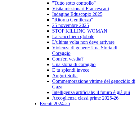
"Tutto sotto controllo"
Visita missionari Francescani
Indagine Eduscopio 2025
"Ritorna Gentilezza"
25 novembre 2025
STOP KILLING WOMAN
La scacchiera globale
L'ultima volta non deve arrivare
Violenza di genere: Una Storia di
Coraggio
Com'eri vestita?
Una storia di coraggio
E tu splendi invece
Auguri Sofia
Commemorazione vittime del genocidio di
Gaza
Intelligenza artificiale: il futuro è già qui
Accoglienza classi prime 2025-26
Eventi 2024-25