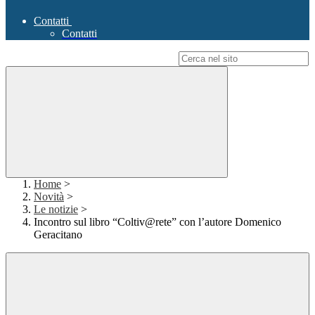
Contatti
Contatti
Campo di ricerca per le pagine del sito
Home
>
Novità
>
Le notizie
>
Incontro sul libro “Coltiv@rete” con l’autore Domenico
Geracitano