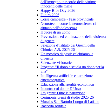
dell’impegno in ricordo delle vittime
innocenti delle mafie
Happy Blue Day 2026
Futuro 2026
Corsa campestre - Fase provinciale
Neuroteen - come le neuroscienze ci
aiutano nell'adolescenza
Il cuore di un uomo
Prevenzione ed eliminazione della violenza
di genere
Selezione d’Istituto dei Giochi della
Chimica A.S. 2025-26
Un mosaico di passi: celebriamo la
diversità
Scienziate visionarie
Progetto: "Il dono a scuola un dono per la
vita"
Intelligenza artificiale e narrazione
cinematografica
Educazione alla legalità economica
Incontro col dottor D'Urso
I migranti: Oltre la narrazione
Cerimonia premi di studio 2025-26
Murales San Bartolo Longo di Latiano
Raccolta solidale