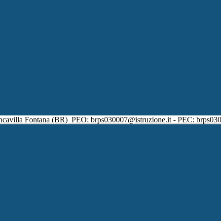
ncavilla Fontana (BR)
PEO: brps030007@istruzione.it - PEC: brps030