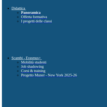
Didattica
Panoramica
Offerta formativa
I progetti delle classi
Scambi - Erasmus+
Mobilità studenti
Job shadowing
Corsi & training
Progetto Muner - New York 2025-26