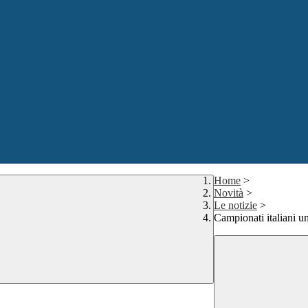
Home
>
Novità
>
Le notizie
>
Campionati italiani u