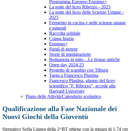
Programma Europeo Erasmus+
La notte del liceo Ribezzo - 2025
La notte del liceo delle Scienze Umane -
2025
Fermento in cucina e nelle scienze umane
e naturali
Raccolta solidale
Coppa Ipazia
Erasmus+
Parità di genere
Storie di immigrazione
Buttiamola in mito…Le donne antiche
Open day 2024-25
Progetto di scambio con Tilburg
Targa a Francesco Plastina
Francesco Plastina, alunno del liceo
scientifico "F. Ribezzo", accede alla
Harvard University
Piano delle Attività/Calendario scolastico
Qualificazione alla Fase Nazionale dei
Nuovi Giochi della Gioventù
Sternativo Sofia Linnea della 2^BT ottiene con la misura di 1,74 cm