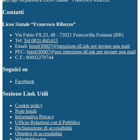
Contatti
Liceo Statale “Francesco Ribezzo”
Via Fabio FILZI, 48 - 72021 Francavilla Fontana (BR)
Tel:
Tel 0831-841415
Email:
brps030007@istruzione.it
Link per inviare una mail
PEC:
brps030007@pec.istruzione.it
Link per inviare una mail
C.F.: 80002270744
Seguici su
Facebook
Sezione Link Utili
Cookie policy
Note legali
Informativa Privacy
Ufficio Relazioni con il Pubblico
Dichiarazione di accessibilità
Obiettivi di accessibilità
Whistleblowing