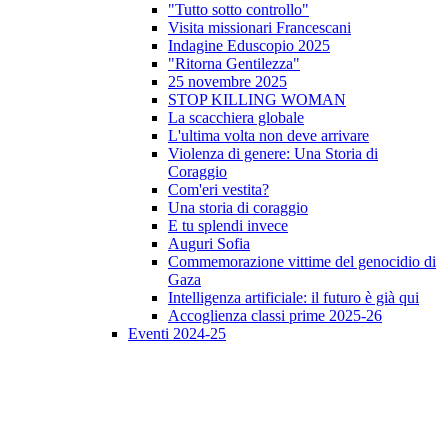
"Tutto sotto controllo"
Visita missionari Francescani
Indagine Eduscopio 2025
"Ritorna Gentilezza"
25 novembre 2025
STOP KILLING WOMAN
La scacchiera globale
L'ultima volta non deve arrivare
Violenza di genere: Una Storia di
Coraggio
Com'eri vestita?
Una storia di coraggio
E tu splendi invece
Auguri Sofia
Commemorazione vittime del genocidio di
Gaza
Intelligenza artificiale: il futuro è già qui
Accoglienza classi prime 2025-26
Eventi 2024-25