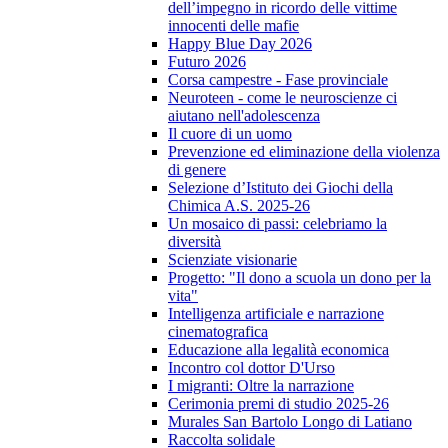
dell’impegno in ricordo delle vittime
innocenti delle mafie
Happy Blue Day 2026
Futuro 2026
Corsa campestre - Fase provinciale
Neuroteen - come le neuroscienze ci
aiutano nell'adolescenza
Il cuore di un uomo
Prevenzione ed eliminazione della violenza
di genere
Selezione d’Istituto dei Giochi della
Chimica A.S. 2025-26
Un mosaico di passi: celebriamo la
diversità
Scienziate visionarie
Progetto: "Il dono a scuola un dono per la
vita"
Intelligenza artificiale e narrazione
cinematografica
Educazione alla legalità economica
Incontro col dottor D'Urso
I migranti: Oltre la narrazione
Cerimonia premi di studio 2025-26
Murales San Bartolo Longo di Latiano
Raccolta solidale