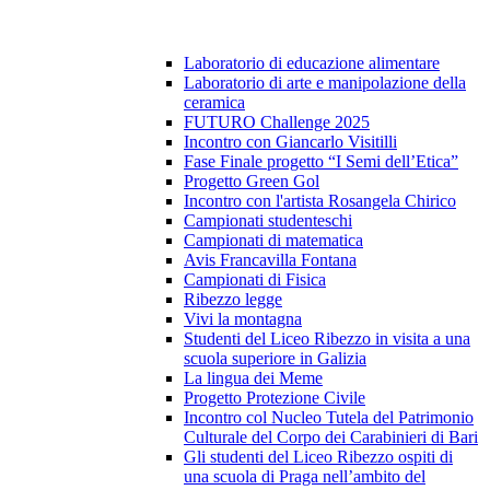
Laboratorio di educazione alimentare
Laboratorio di arte e manipolazione della
ceramica
FUTURO Challenge 2025
Incontro con Giancarlo Visitilli
Fase Finale progetto “I Semi dell’Etica”
Progetto Green Gol
Incontro con l'artista Rosangela Chirico
Campionati studenteschi
Campionati di matematica
Avis Francavilla Fontana
Campionati di Fisica
Ribezzo legge
Vivi la montagna
Studenti del Liceo Ribezzo in visita a una
scuola superiore in Galizia
La lingua dei Meme
Progetto Protezione Civile
Incontro col Nucleo Tutela del Patrimonio
Culturale del Corpo dei Carabinieri di Bari
Gli studenti del Liceo Ribezzo ospiti di
una scuola di Praga nell’ambito del