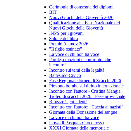
Cerimonia di consegna dei diplomi
BIT
Nuovi Giochi della Gioventù 2026
Qualificazione alla Fase Nazionale dei
Nuovi Giochi della Gioventù
INPS per i giovani
Salone del libro
Premio Asimov 2026
"Il figlio ostinato"
La voce di chi non ha voce
Parole, emozioni e confronto: che
incontro!
Incontro sui temi della legalità
Battesimo Civico
Fase Regionale torneo di Scacchi 2026
Piovono bombe sul diritto internazionale
Incontro con l'autore - Cristina Mangia
Trofeo di scacchi 2026 - Fase provinciale
Ribezzo’s got talent!
Incontro con l'autore: "Caccia ai nazisti"
Giornata della Donazione del sangue
La voce di chi non ha voce
Uova di Pasqua - Croce rossa
XXXI Giornata della memoria e