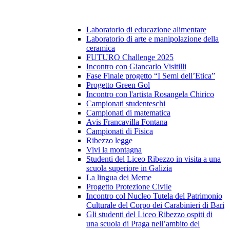
Laboratorio di educazione alimentare
Laboratorio di arte e manipolazione della
ceramica
FUTURO Challenge 2025
Incontro con Giancarlo Visitilli
Fase Finale progetto “I Semi dell’Etica”
Progetto Green Gol
Incontro con l'artista Rosangela Chirico
Campionati studenteschi
Campionati di matematica
Avis Francavilla Fontana
Campionati di Fisica
Ribezzo legge
Vivi la montagna
Studenti del Liceo Ribezzo in visita a una
scuola superiore in Galizia
La lingua dei Meme
Progetto Protezione Civile
Incontro col Nucleo Tutela del Patrimonio
Culturale del Corpo dei Carabinieri di Bari
Gli studenti del Liceo Ribezzo ospiti di
una scuola di Praga nell’ambito del