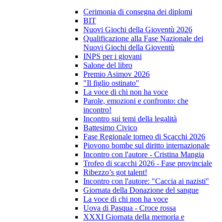
Cerimonia di consegna dei diplomi
BIT
Nuovi Giochi della Gioventù 2026
Qualificazione alla Fase Nazionale dei
Nuovi Giochi della Gioventù
INPS per i giovani
Salone del libro
Premio Asimov 2026
"Il figlio ostinato"
La voce di chi non ha voce
Parole, emozioni e confronto: che
incontro!
Incontro sui temi della legalità
Battesimo Civico
Fase Regionale torneo di Scacchi 2026
Piovono bombe sul diritto internazionale
Incontro con l'autore - Cristina Mangia
Trofeo di scacchi 2026 - Fase provinciale
Ribezzo’s got talent!
Incontro con l'autore: "Caccia ai nazisti"
Giornata della Donazione del sangue
La voce di chi non ha voce
Uova di Pasqua - Croce rossa
XXXI Giornata della memoria e