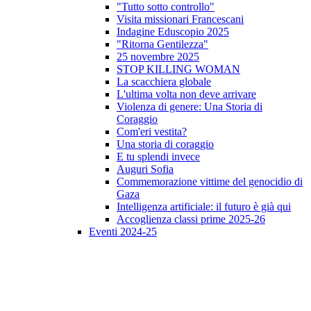
"Tutto sotto controllo"
Visita missionari Francescani
Indagine Eduscopio 2025
"Ritorna Gentilezza"
25 novembre 2025
STOP KILLING WOMAN
La scacchiera globale
L'ultima volta non deve arrivare
Violenza di genere: Una Storia di
Coraggio
Com'eri vestita?
Una storia di coraggio
E tu splendi invece
Auguri Sofia
Commemorazione vittime del genocidio di
Gaza
Intelligenza artificiale: il futuro è già qui
Accoglienza classi prime 2025-26
Eventi 2024-25