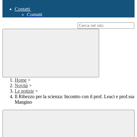
Contatti
Contatti
Campo di ricerca per le pagine del sito
Home
>
Novità
>
Le notizie
>
Il Ribezzo per la scienza: Incontro con il prof. Leaci e prof.ssa
Mangino