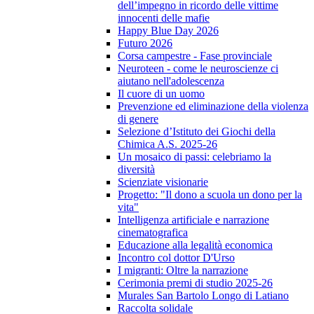
dell’impegno in ricordo delle vittime
innocenti delle mafie
Happy Blue Day 2026
Futuro 2026
Corsa campestre - Fase provinciale
Neuroteen - come le neuroscienze ci
aiutano nell'adolescenza
Il cuore di un uomo
Prevenzione ed eliminazione della violenza
di genere
Selezione d’Istituto dei Giochi della
Chimica A.S. 2025-26
Un mosaico di passi: celebriamo la
diversità
Scienziate visionarie
Progetto: "Il dono a scuola un dono per la
vita"
Intelligenza artificiale e narrazione
cinematografica
Educazione alla legalità economica
Incontro col dottor D'Urso
I migranti: Oltre la narrazione
Cerimonia premi di studio 2025-26
Murales San Bartolo Longo di Latiano
Raccolta solidale