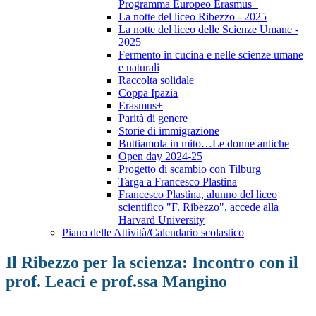
Programma Europeo Erasmus+
La notte del liceo Ribezzo - 2025
La notte del liceo delle Scienze Umane -
2025
Fermento in cucina e nelle scienze umane
e naturali
Raccolta solidale
Coppa Ipazia
Erasmus+
Parità di genere
Storie di immigrazione
Buttiamola in mito…Le donne antiche
Open day 2024-25
Progetto di scambio con Tilburg
Targa a Francesco Plastina
Francesco Plastina, alunno del liceo
scientifico "F. Ribezzo", accede alla
Harvard University
Piano delle Attività/Calendario scolastico
Il Ribezzo per la scienza: Incontro con il
prof. Leaci e prof.ssa Mangino