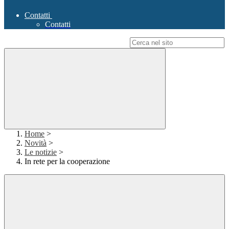
Contatti
Contatti
Campo di ricerca per le pagine del sito
Home
>
Novità
>
Le notizie
>
In rete per la cooperazione