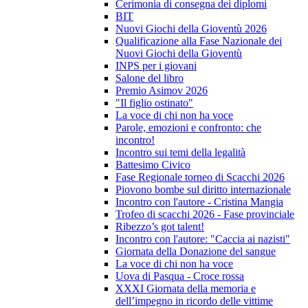
Cerimonia di consegna dei diplomi
BIT
Nuovi Giochi della Gioventù 2026
Qualificazione alla Fase Nazionale dei
Nuovi Giochi della Gioventù
INPS per i giovani
Salone del libro
Premio Asimov 2026
"Il figlio ostinato"
La voce di chi non ha voce
Parole, emozioni e confronto: che
incontro!
Incontro sui temi della legalità
Battesimo Civico
Fase Regionale torneo di Scacchi 2026
Piovono bombe sul diritto internazionale
Incontro con l'autore - Cristina Mangia
Trofeo di scacchi 2026 - Fase provinciale
Ribezzo’s got talent!
Incontro con l'autore: "Caccia ai nazisti"
Giornata della Donazione del sangue
La voce di chi non ha voce
Uova di Pasqua - Croce rossa
XXXI Giornata della memoria e
dell’impegno in ricordo delle vittime