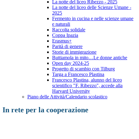
La notte del liceo Ribezzo - 2025
La notte del liceo delle Scienze Umane -
2025
Fermento in cucina e nelle scienze umane
e naturali
Raccolta solidale
Coppa Ipazia
Erasmus+
Parità di genere
Storie di immigrazione
Buttiamola in mito…Le donne antiche
Open day 2024-25
Progetto di scambio con Tilburg
Targa a Francesco Plastina
Francesco Plastina, alunno del liceo
scientifico "F. Ribezzo", accede alla
Harvard University
Piano delle Attività/Calendario scolastico
In rete per la cooperazione