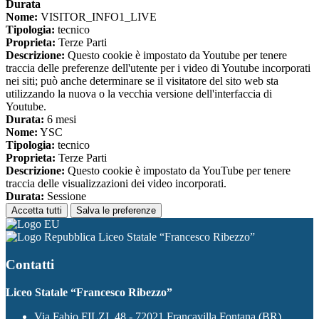
Durata
Nome:
VISITOR_INFO1_LIVE
Tipologia:
tecnico
Proprieta:
Terze Parti
Descrizione:
Questo cookie è impostato da Youtube per tenere
traccia delle preferenze dell'utente per i video di Youtube incorporati
nei siti; può anche determinare se il visitatore del sito web sta
utilizzando la nuova o la vecchia versione dell'interfaccia di
Youtube.
Durata:
6 mesi
Nome:
YSC
Tipologia:
tecnico
Proprieta:
Terze Parti
Descrizione:
Questo cookie è impostato da YouTube per tenere
traccia delle visualizzazioni dei video incorporati.
Durata:
Sessione
Accetta tutti
Salva le preferenze
Liceo Statale “Francesco Ribezzo”
Contatti
Liceo Statale “Francesco Ribezzo”
Via Fabio FILZI, 48 - 72021 Francavilla Fontana (BR)