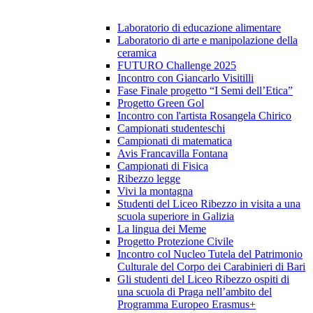
Laboratorio di educazione alimentare
Laboratorio di arte e manipolazione della
ceramica
FUTURO Challenge 2025
Incontro con Giancarlo Visitilli
Fase Finale progetto “I Semi dell’Etica”
Progetto Green Gol
Incontro con l'artista Rosangela Chirico
Campionati studenteschi
Campionati di matematica
Avis Francavilla Fontana
Campionati di Fisica
Ribezzo legge
Vivi la montagna
Studenti del Liceo Ribezzo in visita a una
scuola superiore in Galizia
La lingua dei Meme
Progetto Protezione Civile
Incontro col Nucleo Tutela del Patrimonio
Culturale del Corpo dei Carabinieri di Bari
Gli studenti del Liceo Ribezzo ospiti di
una scuola di Praga nell’ambito del
Programma Europeo Erasmus+