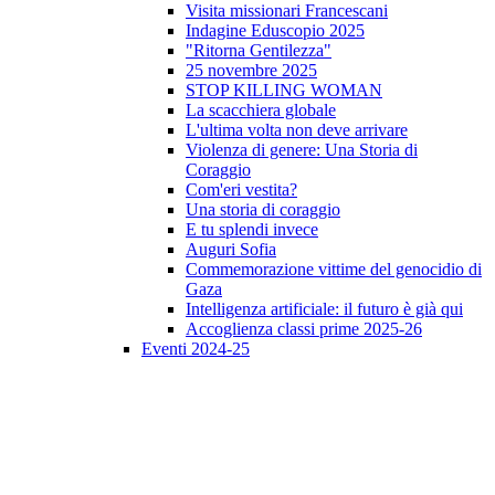
Visita missionari Francescani
Indagine Eduscopio 2025
"Ritorna Gentilezza"
25 novembre 2025
STOP KILLING WOMAN
La scacchiera globale
L'ultima volta non deve arrivare
Violenza di genere: Una Storia di
Coraggio
Com'eri vestita?
Una storia di coraggio
E tu splendi invece
Auguri Sofia
Commemorazione vittime del genocidio di
Gaza
Intelligenza artificiale: il futuro è già qui
Accoglienza classi prime 2025-26
Eventi 2024-25