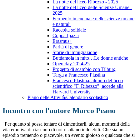
La notte del liceo Ribezzo - 2025
La notte del liceo delle Scienze Umane -
2025
Fermento in cucina e nelle scienze umane
e naturali
Raccolta solidale
Coppa Ipazia
Erasmus+
Parità di genere
Storie di immigrazione
Buttiamola in mito…Le donne antiche
Open day 2024-25
Progetto di scambio con Tilburg
Targa a Francesco Plastina
Francesco Plastina, alunno del liceo
scientifico "F. Ribezzo", accede alla
Harvard University
Piano delle Attività/Calendario scolastico
Incontro con l'autore Marco Peano
"Per quanto si possa tentare di dimenticarli, alcuni momenti della
vita emotiva di ciascuno di noi risultano indelebili. Che sia un
episodio tremendo o piacevole, un evento gioioso o qualcosa che si