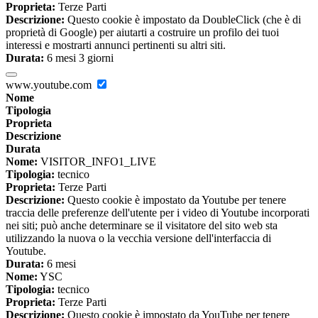
Proprieta:
Terze Parti
Descrizione:
Questo cookie è impostato da DoubleClick (che è di
proprietà di Google) per aiutarti a costruire un profilo dei tuoi
interessi e mostrarti annunci pertinenti su altri siti.
Durata:
6 mesi 3 giorni
www.youtube.com
Nome
Tipologia
Proprieta
Descrizione
Durata
Nome:
VISITOR_INFO1_LIVE
Tipologia:
tecnico
Proprieta:
Terze Parti
Descrizione:
Questo cookie è impostato da Youtube per tenere
traccia delle preferenze dell'utente per i video di Youtube incorporati
nei siti; può anche determinare se il visitatore del sito web sta
utilizzando la nuova o la vecchia versione dell'interfaccia di
Youtube.
Durata:
6 mesi
Nome:
YSC
Tipologia:
tecnico
Proprieta:
Terze Parti
Descrizione:
Questo cookie è impostato da YouTube per tenere