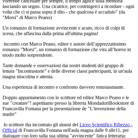
vorrebbe cancellare per sempre, il tempo agisce sulla memoria
lasciando un segno. Una cicatrice, per costringerci a ricordare - ogni
volta che ci si passa sopra il dito - che qualcosa è accaduto" (da
"Morsi" di Marco Peano)
Un romanzo di formazione avvincente e acuto, ricco di colpi di
scena, che affascina dalla prima all'ultima pagina!
incontro con Marco Peano, editor e autore dell’apprezzatissimo
romanzo ”Morsi”, un romanzo di formazione che vira all’horror in
modo molto sorprendente.
Tante domande e osservazioni dai nostri studenti del gruppo di
lettura "Incontrastorie” e delle diverse classi partecipanti, in un'aula
magna stracolma e attenta.
Una esperienza di incontro e confronto davvero entusiasmante.
Doppio appuntamento con lo scrittore ed editor Marco Peano e le
sue "creature"! aspettiamo presso la libreria MondadoriBookstore di
Francavilla Fontana per la presentazione de "L'invenzione della
madre"
lo scrittore iha incontrato gli alunni del
Liceo Scientifico Ribezzo -
Official
di Francavilla Fontana nell'aula magna dalle 9 alle11, per
dialogare con loro sulla sua ultima "avvincente" fatica letteraria: