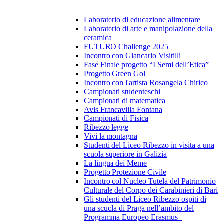
Laboratorio di educazione alimentare
Laboratorio di arte e manipolazione della
ceramica
FUTURO Challenge 2025
Incontro con Giancarlo Visitilli
Fase Finale progetto “I Semi dell’Etica”
Progetto Green Gol
Incontro con l'artista Rosangela Chirico
Campionati studenteschi
Campionati di matematica
Avis Francavilla Fontana
Campionati di Fisica
Ribezzo legge
Vivi la montagna
Studenti del Liceo Ribezzo in visita a una
scuola superiore in Galizia
La lingua dei Meme
Progetto Protezione Civile
Incontro col Nucleo Tutela del Patrimonio
Culturale del Corpo dei Carabinieri di Bari
Gli studenti del Liceo Ribezzo ospiti di
una scuola di Praga nell’ambito del
Programma Europeo Erasmus+