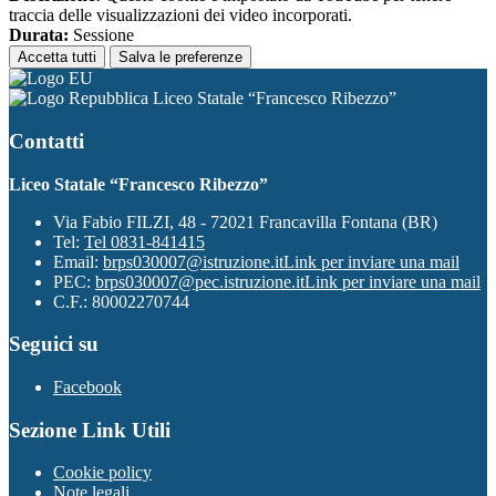
traccia delle visualizzazioni dei video incorporati.
Durata:
Sessione
Accetta tutti
Salva le preferenze
Liceo Statale “Francesco Ribezzo”
Contatti
Liceo Statale “Francesco Ribezzo”
Via Fabio FILZI, 48 - 72021 Francavilla Fontana (BR)
Tel:
Tel 0831-841415
Email:
brps030007@istruzione.it
Link per inviare una mail
PEC:
brps030007@pec.istruzione.it
Link per inviare una mail
C.F.: 80002270744
Seguici su
Facebook
Sezione Link Utili
Cookie policy
Note legali