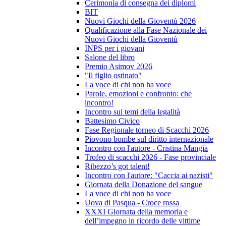
Cerimonia di consegna dei diplomi
BIT
Nuovi Giochi della Gioventù 2026
Qualificazione alla Fase Nazionale dei
Nuovi Giochi della Gioventù
INPS per i giovani
Salone del libro
Premio Asimov 2026
"Il figlio ostinato"
La voce di chi non ha voce
Parole, emozioni e confronto: che
incontro!
Incontro sui temi della legalità
Battesimo Civico
Fase Regionale torneo di Scacchi 2026
Piovono bombe sul diritto internazionale
Incontro con l'autore - Cristina Mangia
Trofeo di scacchi 2026 - Fase provinciale
Ribezzo’s got talent!
Incontro con l'autore: "Caccia ai nazisti"
Giornata della Donazione del sangue
La voce di chi non ha voce
Uova di Pasqua - Croce rossa
XXXI Giornata della memoria e
dell’impegno in ricordo delle vittime