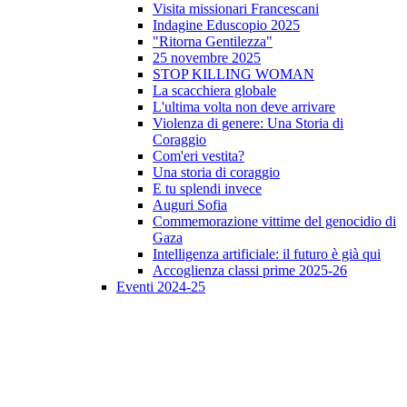
Visita missionari Francescani
Indagine Eduscopio 2025
"Ritorna Gentilezza"
25 novembre 2025
STOP KILLING WOMAN
La scacchiera globale
L'ultima volta non deve arrivare
Violenza di genere: Una Storia di
Coraggio
Com'eri vestita?
Una storia di coraggio
E tu splendi invece
Auguri Sofia
Commemorazione vittime del genocidio di
Gaza
Intelligenza artificiale: il futuro è già qui
Accoglienza classi prime 2025-26
Eventi 2024-25