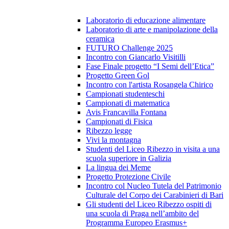
Laboratorio di educazione alimentare
Laboratorio di arte e manipolazione della
ceramica
FUTURO Challenge 2025
Incontro con Giancarlo Visitilli
Fase Finale progetto “I Semi dell’Etica”
Progetto Green Gol
Incontro con l'artista Rosangela Chirico
Campionati studenteschi
Campionati di matematica
Avis Francavilla Fontana
Campionati di Fisica
Ribezzo legge
Vivi la montagna
Studenti del Liceo Ribezzo in visita a una
scuola superiore in Galizia
La lingua dei Meme
Progetto Protezione Civile
Incontro col Nucleo Tutela del Patrimonio
Culturale del Corpo dei Carabinieri di Bari
Gli studenti del Liceo Ribezzo ospiti di
una scuola di Praga nell’ambito del
Programma Europeo Erasmus+