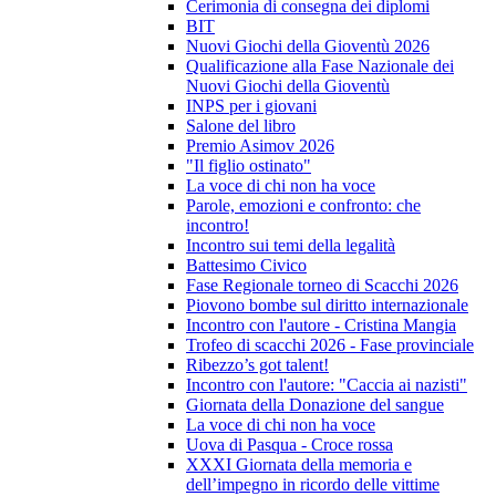
Cerimonia di consegna dei diplomi
BIT
Nuovi Giochi della Gioventù 2026
Qualificazione alla Fase Nazionale dei
Nuovi Giochi della Gioventù
INPS per i giovani
Salone del libro
Premio Asimov 2026
"Il figlio ostinato"
La voce di chi non ha voce
Parole, emozioni e confronto: che
incontro!
Incontro sui temi della legalità
Battesimo Civico
Fase Regionale torneo di Scacchi 2026
Piovono bombe sul diritto internazionale
Incontro con l'autore - Cristina Mangia
Trofeo di scacchi 2026 - Fase provinciale
Ribezzo’s got talent!
Incontro con l'autore: "Caccia ai nazisti"
Giornata della Donazione del sangue
La voce di chi non ha voce
Uova di Pasqua - Croce rossa
XXXI Giornata della memoria e
dell’impegno in ricordo delle vittime