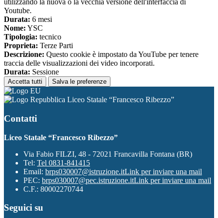
utilizzando la nuova o la vecchia versione dell'interfaccia di
Youtube.
Durata:
6 mesi
Nome:
YSC
Tipologia:
tecnico
Proprieta:
Terze Parti
Descrizione:
Questo cookie è impostato da YouTube per tenere
traccia delle visualizzazioni dei video incorporati.
Durata:
Sessione
Accetta tutti
Salva le preferenze
Liceo Statale “Francesco Ribezzo”
Contatti
Liceo Statale “Francesco Ribezzo”
Via Fabio FILZI, 48 - 72021 Francavilla Fontana (BR)
Tel:
Tel 0831-841415
Email:
brps030007@istruzione.it
Link per inviare una mail
PEC:
brps030007@pec.istruzione.it
Link per inviare una mail
C.F.: 80002270744
Seguici su