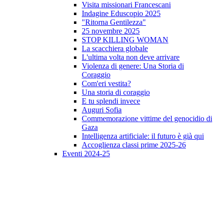
Visita missionari Francescani
Indagine Eduscopio 2025
"Ritorna Gentilezza"
25 novembre 2025
STOP KILLING WOMAN
La scacchiera globale
L'ultima volta non deve arrivare
Violenza di genere: Una Storia di
Coraggio
Com'eri vestita?
Una storia di coraggio
E tu splendi invece
Auguri Sofia
Commemorazione vittime del genocidio di
Gaza
Intelligenza artificiale: il futuro è già qui
Accoglienza classi prime 2025-26
Eventi 2024-25