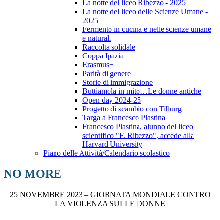
La notte del liceo Ribezzo - 2025
La notte del liceo delle Scienze Umane -
2025
Fermento in cucina e nelle scienze umane
e naturali
Raccolta solidale
Coppa Ipazia
Erasmus+
Parità di genere
Storie di immigrazione
Buttiamola in mito…Le donne antiche
Open day 2024-25
Progetto di scambio con Tilburg
Targa a Francesco Plastina
Francesco Plastina, alunno del liceo
scientifico "F. Ribezzo", accede alla
Harvard University
Piano delle Attività/Calendario scolastico
NO MORE
25 NOVEMBRE 2023 – GIORNATA MONDIALE CONTRO
LA VIOLENZA SULLE DONNE