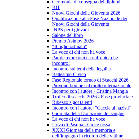
Cerimonia di consegna dei diplomi
BIT
Nuovi Giochi della Gioventù 2026
Qualificazione alla Fase Nazionale dei
Nuovi Giochi della Gioventù
INPS per i giovani
Salone del libro
Premio Asimov 2026
"Il figlio ostinato"
La voce di chi non ha voce
Parole, emozioni e confronto: che
incontro!
Incontro sui temi della legalità
Battesimo Civico
Fase Regionale torneo di Scacchi 2026
Piovono bombe sul diritto internazionale
Incontro con l'autore - Cristina Mangia
Trofeo di scacchi 2026 - Fase provinciale
Ribezzo’s got talent!
Incontro con l'autore: "Caccia ai nazisti"
Giornata della Donazione del sangue
La voce di chi non ha voce
Uova di Pasqua - Croce rossa
XXXI Giornata della memoria e
dell’impegno in ricordo delle vittime