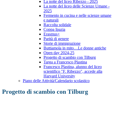
La notte del liceo Ribezzo - 2025
La notte del liceo delle Scienze Umane -
2025
Fermento in cucina e nelle scienze umane
e naturali
Raccolta solidale
Coppa Ipazia
Erasmus+
Parità di genere
Storie di immigrazione
Buttiamola in mito…Le donne antiche
Open day 2024-25
Progetto di scambio con Tilburg
Targa a Francesco Plastina
Francesco Plastina, alunno del liceo
scientifico "F. Ribezzo", accede alla
Harvard University
Piano delle Attività/Calendario scolastico
Progetto di scambio con Tilburg