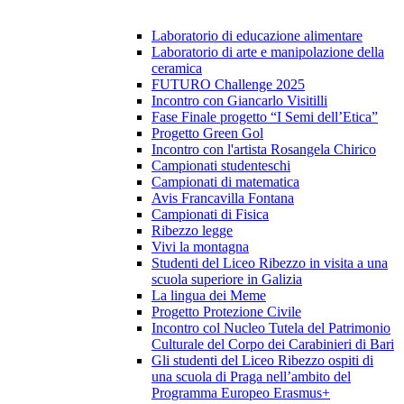
Laboratorio di educazione alimentare
Laboratorio di arte e manipolazione della
ceramica
FUTURO Challenge 2025
Incontro con Giancarlo Visitilli
Fase Finale progetto “I Semi dell’Etica”
Progetto Green Gol
Incontro con l'artista Rosangela Chirico
Campionati studenteschi
Campionati di matematica
Avis Francavilla Fontana
Campionati di Fisica
Ribezzo legge
Vivi la montagna
Studenti del Liceo Ribezzo in visita a una
scuola superiore in Galizia
La lingua dei Meme
Progetto Protezione Civile
Incontro col Nucleo Tutela del Patrimonio
Culturale del Corpo dei Carabinieri di Bari
Gli studenti del Liceo Ribezzo ospiti di
una scuola di Praga nell’ambito del
Programma Europeo Erasmus+