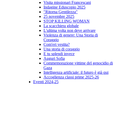
Visita missionari Francescani
Indagine Eduscopio 2025
"Ritorna Gentilezza"
25 novembre 2025
STOP KILLING WOMAN
La scacchiera globale
L'ultima volta non deve arrivare
Violenza di genere: Una Storia di
Coraggio
Com'eri vestita?
Una storia di coraggio
E tu splendi invece
Auguri Sofia
Commemorazione vittime del genocidio di
Gaza
Intelligenza artificiale: il futuro è già qui
Accoglienza classi prime 2025-26
Eventi 2024-25