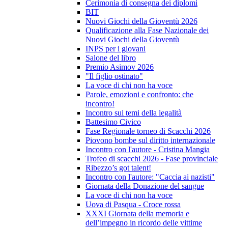
Cerimonia di consegna dei diplomi
BIT
Nuovi Giochi della Gioventù 2026
Qualificazione alla Fase Nazionale dei
Nuovi Giochi della Gioventù
INPS per i giovani
Salone del libro
Premio Asimov 2026
"Il figlio ostinato"
La voce di chi non ha voce
Parole, emozioni e confronto: che
incontro!
Incontro sui temi della legalità
Battesimo Civico
Fase Regionale torneo di Scacchi 2026
Piovono bombe sul diritto internazionale
Incontro con l'autore - Cristina Mangia
Trofeo di scacchi 2026 - Fase provinciale
Ribezzo’s got talent!
Incontro con l'autore: "Caccia ai nazisti"
Giornata della Donazione del sangue
La voce di chi non ha voce
Uova di Pasqua - Croce rossa
XXXI Giornata della memoria e
dell’impegno in ricordo delle vittime