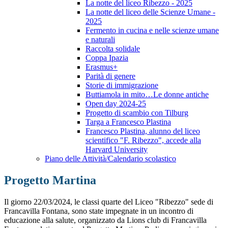
La notte del liceo Ribezzo - 2025
La notte del liceo delle Scienze Umane -
2025
Fermento in cucina e nelle scienze umane
e naturali
Raccolta solidale
Coppa Ipazia
Erasmus+
Parità di genere
Storie di immigrazione
Buttiamola in mito…Le donne antiche
Open day 2024-25
Progetto di scambio con Tilburg
Targa a Francesco Plastina
Francesco Plastina, alunno del liceo
scientifico "F. Ribezzo", accede alla
Harvard University
Piano delle Attività/Calendario scolastico
Progetto Martina
Il giorno 22/03/2024, le classi quarte del Liceo "Ribezzo" sede di
Francavilla Fontana, sono state impegnate in un incontro di
educazione alla salute, organizzato da Lions club di Francavilla