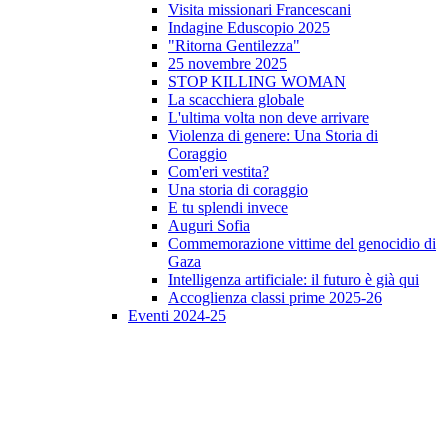
Visita missionari Francescani
Indagine Eduscopio 2025
"Ritorna Gentilezza"
25 novembre 2025
STOP KILLING WOMAN
La scacchiera globale
L'ultima volta non deve arrivare
Violenza di genere: Una Storia di
Coraggio
Com'eri vestita?
Una storia di coraggio
E tu splendi invece
Auguri Sofia
Commemorazione vittime del genocidio di
Gaza
Intelligenza artificiale: il futuro è già qui
Accoglienza classi prime 2025-26
Eventi 2024-25