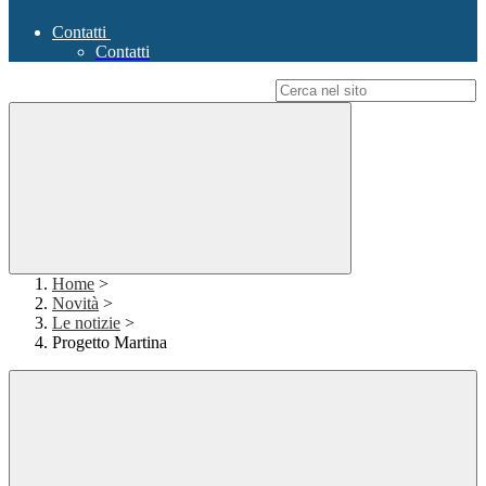
Contatti
Contatti
Campo di ricerca per le pagine del sito
Home
>
Novità
>
Le notizie
>
Progetto Martina