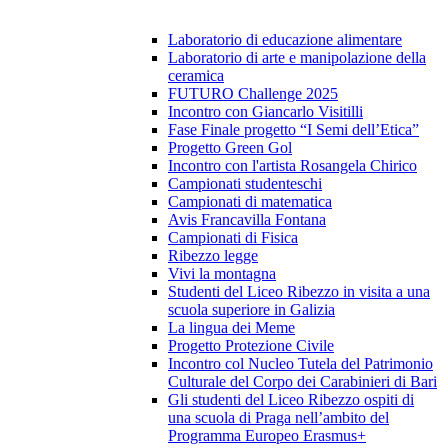
Laboratorio di educazione alimentare
Laboratorio di arte e manipolazione della
ceramica
FUTURO Challenge 2025
Incontro con Giancarlo Visitilli
Fase Finale progetto “I Semi dell’Etica”
Progetto Green Gol
Incontro con l'artista Rosangela Chirico
Campionati studenteschi
Campionati di matematica
Avis Francavilla Fontana
Campionati di Fisica
Ribezzo legge
Vivi la montagna
Studenti del Liceo Ribezzo in visita a una
scuola superiore in Galizia
La lingua dei Meme
Progetto Protezione Civile
Incontro col Nucleo Tutela del Patrimonio
Culturale del Corpo dei Carabinieri di Bari
Gli studenti del Liceo Ribezzo ospiti di
una scuola di Praga nell’ambito del
Programma Europeo Erasmus+