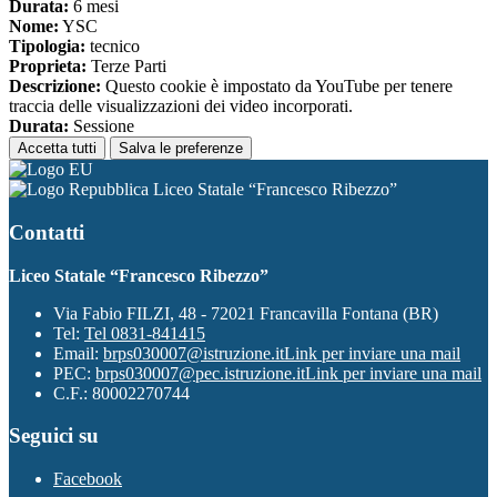
Durata:
6 mesi
Nome:
YSC
Tipologia:
tecnico
Proprieta:
Terze Parti
Descrizione:
Questo cookie è impostato da YouTube per tenere
traccia delle visualizzazioni dei video incorporati.
Durata:
Sessione
Accetta tutti
Salva le preferenze
Liceo Statale “Francesco Ribezzo”
Contatti
Liceo Statale “Francesco Ribezzo”
Via Fabio FILZI, 48 - 72021 Francavilla Fontana (BR)
Tel:
Tel 0831-841415
Email:
brps030007@istruzione.it
Link per inviare una mail
PEC:
brps030007@pec.istruzione.it
Link per inviare una mail
C.F.: 80002270744
Seguici su
Facebook