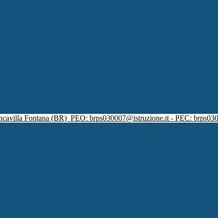
ncavilla Fontana (BR)
PEO: brps030007@istruzione.it - PEC: brps030