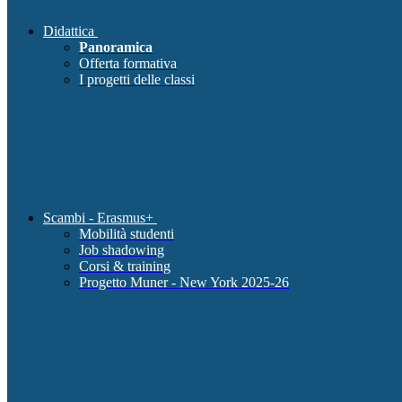
Didattica
Panoramica
Offerta formativa
I progetti delle classi
Scambi - Erasmus+
Mobilità studenti
Job shadowing
Corsi & training
Progetto Muner - New York 2025-26