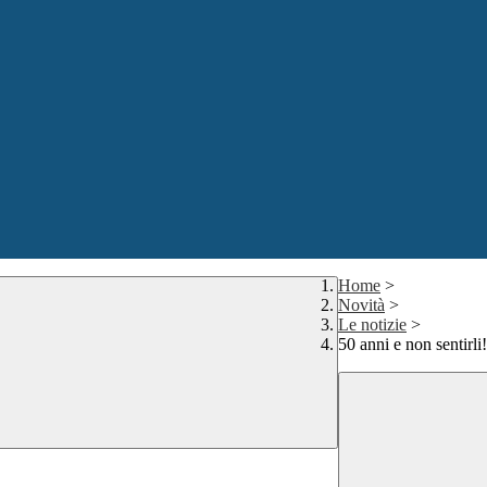
Home
>
Novità
>
Le notizie
>
50 anni e non sentirli!