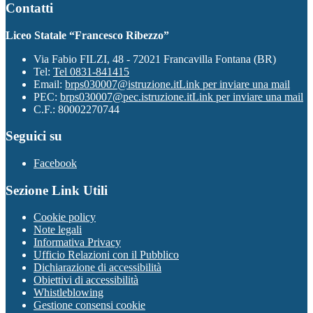
Contatti
Liceo Statale “Francesco Ribezzo”
Via Fabio FILZI, 48 - 72021 Francavilla Fontana (BR)
Tel:
Tel 0831-841415
Email:
brps030007@istruzione.it
Link per inviare una mail
PEC:
brps030007@pec.istruzione.it
Link per inviare una mail
C.F.: 80002270744
Seguici su
Facebook
Sezione Link Utili
Cookie policy
Note legali
Informativa Privacy
Ufficio Relazioni con il Pubblico
Dichiarazione di accessibilità
Obiettivi di accessibilità
Whistleblowing
Gestione consensi cookie