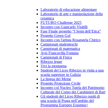
Laboratorio di educazione alimentare
Laboratorio di arte e manipolazione della
ceramica
FUTURO Challenge 2025
Incontro con Giancarlo Visitilli
Fase Finale progetto “I Semi dell’Etica”
Progetto Green Gol
Incontro con l'artista Rosangela Chirico
Campionati studenteschi
Campionati di matematica
Avis Francavilla Fontana
Campionati di Fisica
Ribezzo legge
Vivi la montagna
Studenti del Liceo Ribezzo in visita a una
scuola superiore in Galizia
La lingua dei Meme
Progetto Protezione Civile
Incontro col Nucleo Tutela del Patrimonio
Culturale del Corpo dei Carabinieri di Bari
Gli studenti del Liceo Ribezzo ospiti di
una scuola di Praga nell’ambito del
Programma Europeo Erasmus+