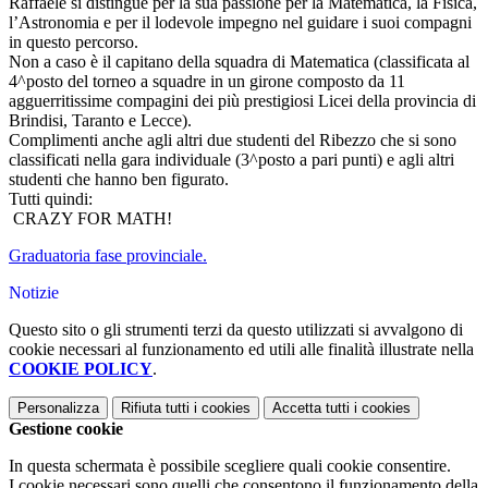
Raffaele si distingue per la sua passione per la Matematica, la Fisica,
l’Astronomia e per il lodevole impegno nel guidare i suoi compagni
in questo percorso.
Non a caso è il capitano della squadra di Matematica (classificata al
4^posto del torneo a squadre in un girone composto da 11
agguerritissime compagini dei più prestigiosi Licei della provincia di
Brindisi, Taranto e Lecce).
Complimenti anche agli altri due studenti del Ribezzo che si sono
classificati nella gara individuale (3^posto a pari punti) e agli altri
studenti che hanno ben figurato.
Tutti quindi:
CRAZY FOR MATH!
Graduatoria fase provinciale.
Notizie
Questo sito o gli strumenti terzi da questo utilizzati si avvalgono di
cookie necessari al funzionamento ed utili alle finalità illustrate nella
COOKIE POLICY
.
Personalizza
Rifiuta tutti
i cookies
Accetta tutti
i cookies
Gestione cookie
In questa schermata è possibile scegliere quali cookie consentire.
I cookie necessari sono quelli che consentono il funzionamento della