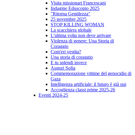
Visita missionari Francescani
Indagine Eduscopio 2025
"Ritorna Gentilezza"
25 novembre 2025
STOP KILLING WOMAN
La scacchiera globale
L'ultima volta non deve arrivare
Violenza di genere: Una Storia di
Coraggio
Com'eri vestita?
Una storia di coraggio
E tu splendi invece
Auguri Sofia
Commemorazione vittime del genocidio di
Gaza
Intelligenza artificiale: il futuro è già qui
Accoglienza classi prime 2025-26
Eventi 2024-25