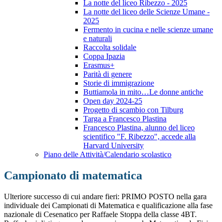
La notte del liceo Ribezzo - 2025
La notte del liceo delle Scienze Umane -
2025
Fermento in cucina e nelle scienze umane
e naturali
Raccolta solidale
Coppa Ipazia
Erasmus+
Parità di genere
Storie di immigrazione
Buttiamola in mito…Le donne antiche
Open day 2024-25
Progetto di scambio con Tilburg
Targa a Francesco Plastina
Francesco Plastina, alunno del liceo
scientifico "F. Ribezzo", accede alla
Harvard University
Piano delle Attività/Calendario scolastico
Campionato di matematica
Ulteriore successo di cui andare fieri: PRIMO POSTO nella gara
individuale dei Campionati di Matematica e qualificazione alla fase
nazionale di Cesenatico per Raffaele Stoppa della classe 4BT.