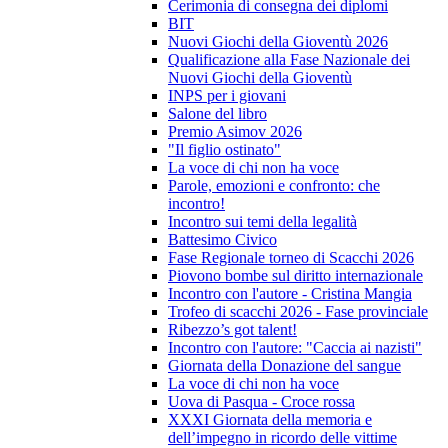
Cerimonia di consegna dei diplomi
BIT
Nuovi Giochi della Gioventù 2026
Qualificazione alla Fase Nazionale dei
Nuovi Giochi della Gioventù
INPS per i giovani
Salone del libro
Premio Asimov 2026
"Il figlio ostinato"
La voce di chi non ha voce
Parole, emozioni e confronto: che
incontro!
Incontro sui temi della legalità
Battesimo Civico
Fase Regionale torneo di Scacchi 2026
Piovono bombe sul diritto internazionale
Incontro con l'autore - Cristina Mangia
Trofeo di scacchi 2026 - Fase provinciale
Ribezzo’s got talent!
Incontro con l'autore: "Caccia ai nazisti"
Giornata della Donazione del sangue
La voce di chi non ha voce
Uova di Pasqua - Croce rossa
XXXI Giornata della memoria e
dell’impegno in ricordo delle vittime