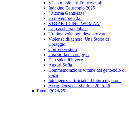
Visita missionari Francescani
Indagine Eduscopio 2025
"Ritorna Gentilezza"
25 novembre 2025
STOP KILLING WOMAN
La scacchiera globale
L'ultima volta non deve arrivare
Violenza di genere: Una Storia di
Coraggio
Com'eri vestita?
Una storia di coraggio
E tu splendi invece
Auguri Sofia
Commemorazione vittime del genocidio di
Gaza
Intelligenza artificiale: il futuro è già qui
Accoglienza classi prime 2025-26
Eventi 2024-25