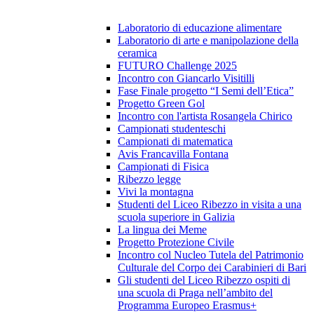
Laboratorio di educazione alimentare
Laboratorio di arte e manipolazione della
ceramica
FUTURO Challenge 2025
Incontro con Giancarlo Visitilli
Fase Finale progetto “I Semi dell’Etica”
Progetto Green Gol
Incontro con l'artista Rosangela Chirico
Campionati studenteschi
Campionati di matematica
Avis Francavilla Fontana
Campionati di Fisica
Ribezzo legge
Vivi la montagna
Studenti del Liceo Ribezzo in visita a una
scuola superiore in Galizia
La lingua dei Meme
Progetto Protezione Civile
Incontro col Nucleo Tutela del Patrimonio
Culturale del Corpo dei Carabinieri di Bari
Gli studenti del Liceo Ribezzo ospiti di
una scuola di Praga nell’ambito del
Programma Europeo Erasmus+