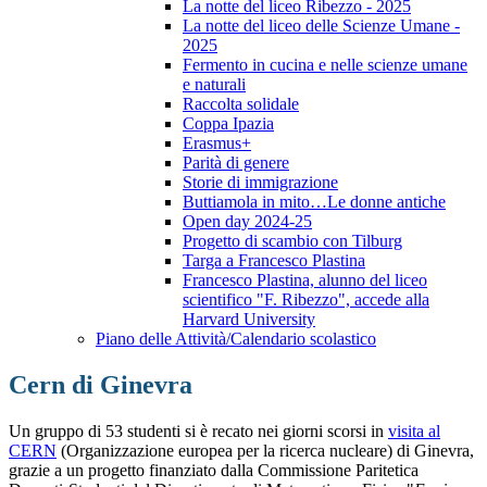
La notte del liceo Ribezzo - 2025
La notte del liceo delle Scienze Umane -
2025
Fermento in cucina e nelle scienze umane
e naturali
Raccolta solidale
Coppa Ipazia
Erasmus+
Parità di genere
Storie di immigrazione
Buttiamola in mito…Le donne antiche
Open day 2024-25
Progetto di scambio con Tilburg
Targa a Francesco Plastina
Francesco Plastina, alunno del liceo
scientifico "F. Ribezzo", accede alla
Harvard University
Piano delle Attività/Calendario scolastico
Cern di Ginevra
Un gruppo di 53 studenti si è recato nei giorni scorsi in
visita al
CERN
(Organizzazione europea per la ricerca nucleare) di Ginevra,
grazie a un progetto finanziato dalla Commissione Paritetica