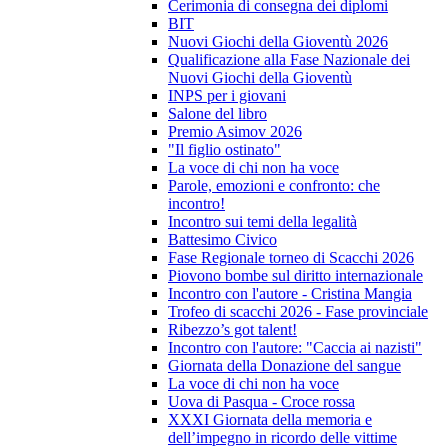
Cerimonia di consegna dei diplomi
BIT
Nuovi Giochi della Gioventù 2026
Qualificazione alla Fase Nazionale dei
Nuovi Giochi della Gioventù
INPS per i giovani
Salone del libro
Premio Asimov 2026
"Il figlio ostinato"
La voce di chi non ha voce
Parole, emozioni e confronto: che
incontro!
Incontro sui temi della legalità
Battesimo Civico
Fase Regionale torneo di Scacchi 2026
Piovono bombe sul diritto internazionale
Incontro con l'autore - Cristina Mangia
Trofeo di scacchi 2026 - Fase provinciale
Ribezzo’s got talent!
Incontro con l'autore: "Caccia ai nazisti"
Giornata della Donazione del sangue
La voce di chi non ha voce
Uova di Pasqua - Croce rossa
XXXI Giornata della memoria e
dell’impegno in ricordo delle vittime