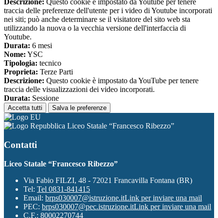
Descrizione:
Questo cookie è impostato da Youtube per tenere
traccia delle preferenze dell'utente per i video di Youtube incorporati
nei siti; può anche determinare se il visitatore del sito web sta
utilizzando la nuova o la vecchia versione dell'interfaccia di
Youtube.
Durata:
6 mesi
Nome:
YSC
Tipologia:
tecnico
Proprieta:
Terze Parti
Descrizione:
Questo cookie è impostato da YouTube per tenere
traccia delle visualizzazioni dei video incorporati.
Durata:
Sessione
Accetta tutti
Salva le preferenze
Liceo Statale “Francesco Ribezzo”
Contatti
Liceo Statale “Francesco Ribezzo”
Via Fabio FILZI, 48 - 72021 Francavilla Fontana (BR)
Tel:
Tel 0831-841415
Email:
brps030007@istruzione.it
Link per inviare una mail
PEC:
brps030007@pec.istruzione.it
Link per inviare una mail
C.F.: 80002270744