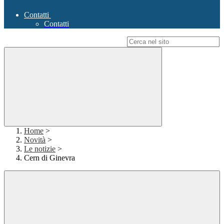
Contatti
Contatti
Campo di ricerca per le pagine del sito
Home
>
Novità
>
Le notizie
>
Cern di Ginevra