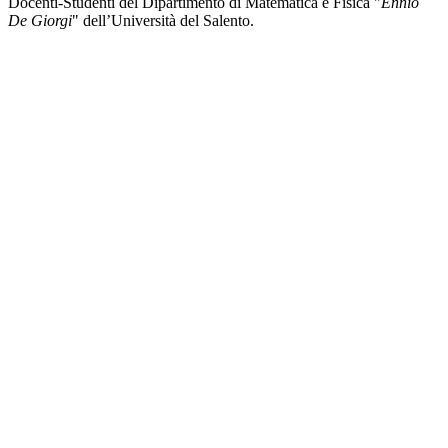
Docenti-Studenti del Dipartimento di Matematica e Fisica "
Ennio
De Giorgi
" dell’
Università del Salento.