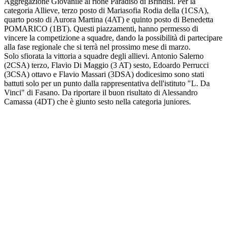
Aggregazione Giovanile al rione Paradiso di Brindisi. Per la
categoria Allieve, terzo posto di Mariasofia Rodia della (1CSA),
quarto posto di Aurora Martina (4AT) e quinto posto di Benedetta
POMARICO (1BT). Questi piazzamenti, hanno permesso di
vincere la competizione a squadre, dando la possibilità di partecipare
alla fase regionale che si terrà nel prossimo mese di marzo.
Solo sfiorata la vittoria a squadre degli allievi. Antonio Salerno
(2CSA) terzo, Flavio Di Maggio (3 AT) sesto, Edoardo Perrucci
(3CSA) ottavo e Flavio Massari (3DSA) dodicesimo sono stati
battuti solo per un punto dalla rappresentativa dell'istituto "L. Da
Vinci" di Fasano. Da riportare il buon risultato di Alessandro
Camassa (4DT) che è giunto sesto nella categoria juniores.