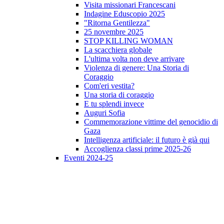
Visita missionari Francescani
Indagine Eduscopio 2025
"Ritorna Gentilezza"
25 novembre 2025
STOP KILLING WOMAN
La scacchiera globale
L'ultima volta non deve arrivare
Violenza di genere: Una Storia di
Coraggio
Com'eri vestita?
Una storia di coraggio
E tu splendi invece
Auguri Sofia
Commemorazione vittime del genocidio di
Gaza
Intelligenza artificiale: il futuro è già qui
Accoglienza classi prime 2025-26
Eventi 2024-25