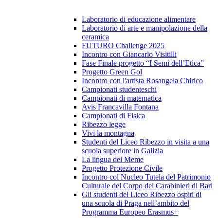
Laboratorio di educazione alimentare
Laboratorio di arte e manipolazione della
ceramica
FUTURO Challenge 2025
Incontro con Giancarlo Visitilli
Fase Finale progetto “I Semi dell’Etica”
Progetto Green Gol
Incontro con l'artista Rosangela Chirico
Campionati studenteschi
Campionati di matematica
Avis Francavilla Fontana
Campionati di Fisica
Ribezzo legge
Vivi la montagna
Studenti del Liceo Ribezzo in visita a una
scuola superiore in Galizia
La lingua dei Meme
Progetto Protezione Civile
Incontro col Nucleo Tutela del Patrimonio
Culturale del Corpo dei Carabinieri di Bari
Gli studenti del Liceo Ribezzo ospiti di
una scuola di Praga nell’ambito del
Programma Europeo Erasmus+