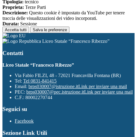
Tipologia:
tecnico
Proprieta:
Terze Parti
Descrizione:
Questo cookie è impostato da YouTube per tenere
traccia delle visualizzazioni dei video incorporati.
Durata:
Sessione
Accetta tutti
Salva le preferenze
Liceo Statale “Francesco Ribezzo”
Contatti
Liceo Statale “Francesco Ribezzo”
Via Fabio FILZI, 48 - 72021 Francavilla Fontana (BR)
Tel:
Tel 0831-841415
Email:
brps030007@istruzione.it
Link per inviare una mail
PEC:
brps030007@pec.istruzione.it
Link per inviare una mail
C.F.: 80002270744
Seguici su
Facebook
Sezione Link Utili