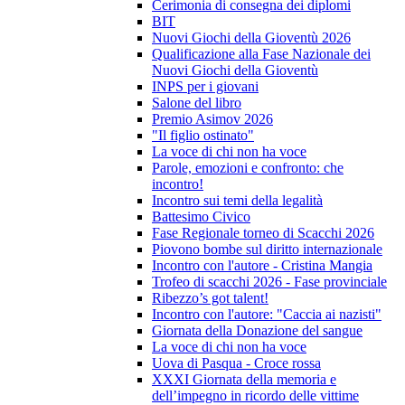
Cerimonia di consegna dei diplomi
BIT
Nuovi Giochi della Gioventù 2026
Qualificazione alla Fase Nazionale dei
Nuovi Giochi della Gioventù
INPS per i giovani
Salone del libro
Premio Asimov 2026
"Il figlio ostinato"
La voce di chi non ha voce
Parole, emozioni e confronto: che
incontro!
Incontro sui temi della legalità
Battesimo Civico
Fase Regionale torneo di Scacchi 2026
Piovono bombe sul diritto internazionale
Incontro con l'autore - Cristina Mangia
Trofeo di scacchi 2026 - Fase provinciale
Ribezzo’s got talent!
Incontro con l'autore: "Caccia ai nazisti"
Giornata della Donazione del sangue
La voce di chi non ha voce
Uova di Pasqua - Croce rossa
XXXI Giornata della memoria e
dell’impegno in ricordo delle vittime