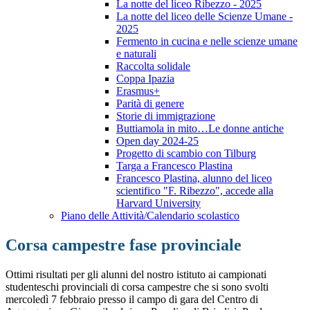
La notte del liceo Ribezzo - 2025
La notte del liceo delle Scienze Umane -
2025
Fermento in cucina e nelle scienze umane
e naturali
Raccolta solidale
Coppa Ipazia
Erasmus+
Parità di genere
Storie di immigrazione
Buttiamola in mito…Le donne antiche
Open day 2024-25
Progetto di scambio con Tilburg
Targa a Francesco Plastina
Francesco Plastina, alunno del liceo
scientifico "F. Ribezzo", accede alla
Harvard University
Piano delle Attività/Calendario scolastico
Corsa campestre fase provinciale
Ottimi risultati per gli alunni del nostro istituto ai campionati
studenteschi provinciali di corsa campestre che si sono svolti
mercoledì 7 febbraio presso il campo di gara del Centro di