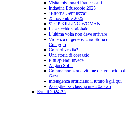
Visita missionari Francescani
Indagine Eduscopio 2025
"Ritorna Gentilezza"
25 novembre 2025
STOP KILLING WOMAN
La scacchiera globale
L'ultima volta non deve arrivare
Violenza di genere: Una Storia di
Coraggio
Com'eri vestita?
Una storia di coraggio
E tu splendi invece
Auguri Sofia
Commemorazione vittime del genocidio di
Gaza
Intelligenza artificiale: il futuro è già qui
Accoglienza classi prime 2025-26
Eventi 2024-25