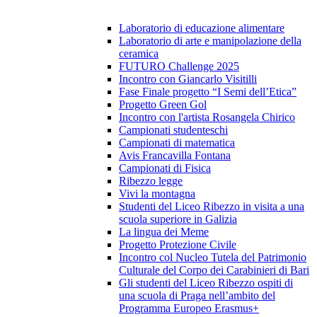
Laboratorio di educazione alimentare
Laboratorio di arte e manipolazione della
ceramica
FUTURO Challenge 2025
Incontro con Giancarlo Visitilli
Fase Finale progetto “I Semi dell’Etica”
Progetto Green Gol
Incontro con l'artista Rosangela Chirico
Campionati studenteschi
Campionati di matematica
Avis Francavilla Fontana
Campionati di Fisica
Ribezzo legge
Vivi la montagna
Studenti del Liceo Ribezzo in visita a una
scuola superiore in Galizia
La lingua dei Meme
Progetto Protezione Civile
Incontro col Nucleo Tutela del Patrimonio
Culturale del Corpo dei Carabinieri di Bari
Gli studenti del Liceo Ribezzo ospiti di
una scuola di Praga nell’ambito del
Programma Europeo Erasmus+