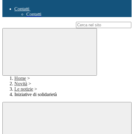
Contatti
Contatti
Campo di ricerca per le pagine del sito
Home
>
Novità
>
Le notizie
>
Iniziative di solidarietà