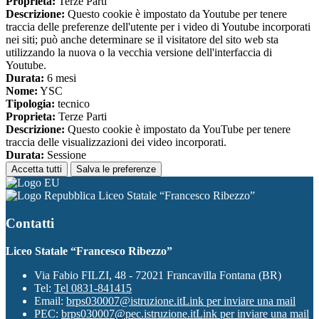
Proprieta:
Terze Parti
Descrizione:
Questo cookie è impostato da Youtube per tenere
traccia delle preferenze dell'utente per i video di Youtube incorporati
nei siti; può anche determinare se il visitatore del sito web sta
utilizzando la nuova o la vecchia versione dell'interfaccia di
Youtube.
Durata:
6 mesi
Nome:
YSC
Tipologia:
tecnico
Proprieta:
Terze Parti
Descrizione:
Questo cookie è impostato da YouTube per tenere
traccia delle visualizzazioni dei video incorporati.
Durata:
Sessione
Accetta tutti
Salva le preferenze
Liceo Statale “Francesco Ribezzo”
Contatti
Liceo Statale “Francesco Ribezzo”
Via Fabio FILZI, 48 - 72021 Francavilla Fontana (BR)
Tel:
Tel 0831-841415
Email:
brps030007@istruzione.it
Link per inviare una mail
PEC:
brps030007@pec.istruzione.it
Link per inviare una mail