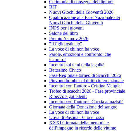
Cerimonia di consegna dei diplomi
BIT
Nuovi Giochi della Gioventù 2026
Qualificazione alla Fase Nazionale dei
Nuovi Giochi della Gioventù
INPS per i giovani
Salone del libro
Premio Asimov 2026
"Il figlio ostinato"
La voce di chi non ha voce
Parole, emozioni e confronto: che
incontro!
Incontro sui temi della legalità
Battesimo Civico
Fase Regionale torneo di Scacchi 2026
Piovono bombe sul diritto internazionale
Incontro con l'autore - Cristina Mangia
Trofeo di scacchi 2026 - Fase provinciale
Ribezzo’s got talent!
Incontro con l'autore: "Caccia ai nazisti"
Giornata della Donazione del sangue
La voce di chi non ha voce
Uova di Pasqua - Croce rossa
XXXI Giornata della memoria e
dell’impegno in ricordo delle vittime