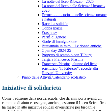
La notte del liceo Ribezzo - 2025
La notte del liceo delle Scienze Umane -
2025
Fermento in cucina e nelle scienze umane
e naturali
Raccolta solidale
Coppa Ipazia
Erasmus+
Parità di genere
Storie di immigrazione
Buttiamola in mito…Le donne antiche
Open day 2024-25
Progetto di scambio con Tilburg
Targa a Francesco Plastina
Francesco Plastina, alunno del liceo
scientifico "F. Ribezzo", accede alla
Harvard University
Piano delle Attività/Calendario scolastico
Iniziative di solidarietà
Come tradizione della nostra scuola, che da anni porta avanti un
cammino di aiuto e sostegno, anche quest'anno il Liceo Scientifico
ha messo in atto iniziative solidali diversificate per bisogni e