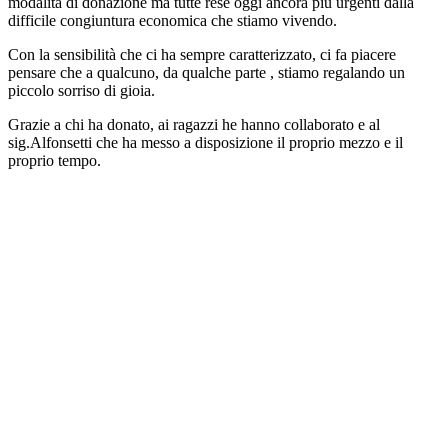
modalità di donazione ma tutte rese oggi ancora più urgenti dalla
difficile congiuntura economica che stiamo vivendo.
Con la sensibilità che ci ha sempre caratterizzato, ci fa piacere
pensare che a qualcuno, da qualche parte , stiamo regalando un
piccolo sorriso di gioia.
Grazie a chi ha donato, ai ragazzi he hanno collaborato e al
sig.Alfonsetti che ha messo a disposizione il proprio mezzo e il
proprio tempo.