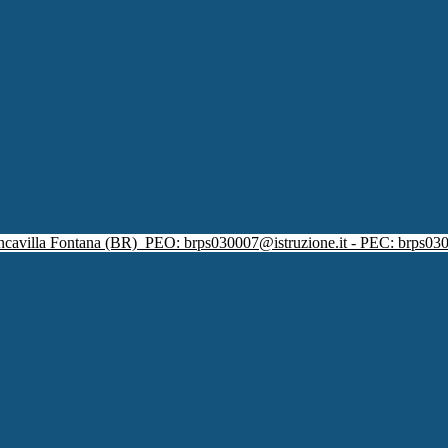
ncavilla Fontana (BR)
PEO: brps030007@istruzione.it - PEC: brps030