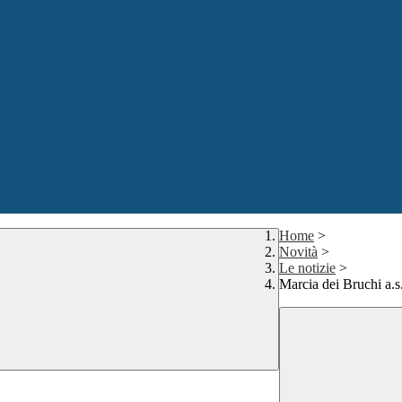
Home
>
Novità
>
Le notizie
>
Marcia dei Bruchi a.