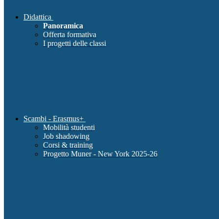
Didattica
Panoramica
Offerta formativa
I progetti delle classi
Scambi - Erasmus+
Mobilità studenti
Job shadowing
Corsi & training
Progetto Muner - New York 2025-26