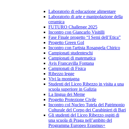
Laboratorio di educazione alimentare
Laboratorio di arte e manipolazione della
ceramica
FUTURO Challenge 2025
Incontro con Giancarlo Visitilli
Fase Finale progetto “I Semi dell’Etica”
Progetto Green Gol
Incontro con l'artista Rosangela Chirico
Campionati studenteschi
Campionati di matematica
Avis Francavilla Fontana
Campionati di Fisica
Ribezzo legge
Vivi la montagna
Studenti del Liceo Ribezzo in visita a una
scuola superiore in Galizia
La lingua dei Meme
Progetto Protezione Civile
Incontro col Nucleo Tutela del Patrimonio
Culturale del Corpo dei Carabinieri di Bari
Gli studenti del Liceo Ribezzo ospiti di
una scuola di Praga nell’ambito del
Programma Europeo Erasmus+