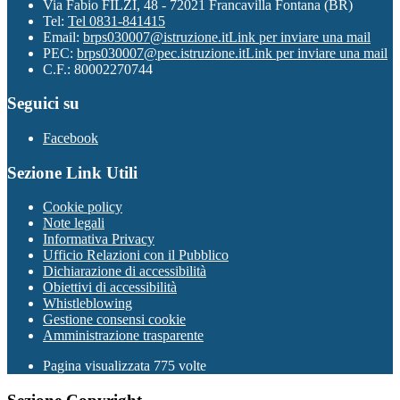
Via Fabio FILZI, 48 - 72021 Francavilla Fontana (BR)
Tel:
Tel 0831-841415
Email:
brps030007@istruzione.it
Link per inviare una mail
PEC:
brps030007@pec.istruzione.it
Link per inviare una mail
C.F.: 80002270744
Seguici su
Facebook
Sezione Link Utili
Cookie policy
Note legali
Informativa Privacy
Ufficio Relazioni con il Pubblico
Dichiarazione di accessibilità
Obiettivi di accessibilità
Whistleblowing
Gestione consensi cookie
Amministrazione trasparente
Pagina visualizzata
775
volte