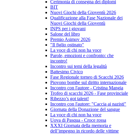
Cerimonia di consegna dei diplomi
BIT
Nuovi Giochi della Gioventù 2026
Qualificazione alla Fase Nazionale dei
Nuovi Giochi della Gioventù
INPS per i giovani
Salone del libro
Premio Asimov 2026
"Il figlio ostinato"
La voce di chi non ha voce
Parole, emozioni e confronto: che
incontro!
Incontro sui temi della legalità
Battesimo Civico
Fase Regionale torneo di Scacchi 2026
Piovono bombe sul diritto internazionale
Incontro con l'autore - Cristina Mangia
Trofeo di scacchi 2026 - Fase provinciale
Ribezzo’s got talent!
Incontro con l'autore: "Caccia ai nazisti"
Giornata della Donazione del sangue
La voce di chi non ha voce
Uova di Pasqua - Croce rossa
XXXI Giornata della memoria e
dell’impegno in ricordo delle vittime