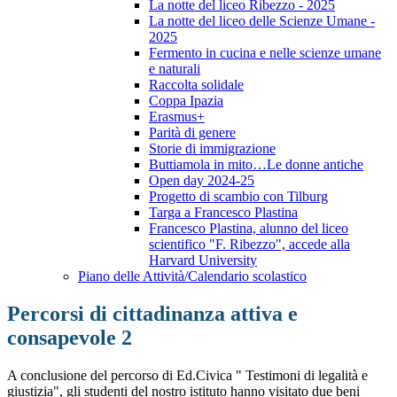
La notte del liceo Ribezzo - 2025
La notte del liceo delle Scienze Umane -
2025
Fermento in cucina e nelle scienze umane
e naturali
Raccolta solidale
Coppa Ipazia
Erasmus+
Parità di genere
Storie di immigrazione
Buttiamola in mito…Le donne antiche
Open day 2024-25
Progetto di scambio con Tilburg
Targa a Francesco Plastina
Francesco Plastina, alunno del liceo
scientifico "F. Ribezzo", accede alla
Harvard University
Piano delle Attività/Calendario scolastico
Percorsi di cittadinanza attiva e
consapevole 2
A conclusione del percorso di Ed.Civica " Testimoni di legalità e
giustizia", gli studenti del nostro istituto hanno visitato due beni