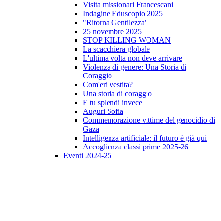
Visita missionari Francescani
Indagine Eduscopio 2025
"Ritorna Gentilezza"
25 novembre 2025
STOP KILLING WOMAN
La scacchiera globale
L'ultima volta non deve arrivare
Violenza di genere: Una Storia di
Coraggio
Com'eri vestita?
Una storia di coraggio
E tu splendi invece
Auguri Sofia
Commemorazione vittime del genocidio di
Gaza
Intelligenza artificiale: il futuro è già qui
Accoglienza classi prime 2025-26
Eventi 2024-25