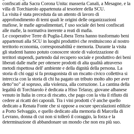
confiscati alla Sacra Corona Unita: masseria Canali, a Mesagne, e la
villa di Torchiarolo appartenuta al tesoriere della SCU.
La visita è stata preceduta da un attento di lavoro di
approfondimento di temi quali le origini delle organizzazioni
mafiose, le mafie agroalimentari, l' uso sociale dei
beni confiscati
alle mafie, la normativa inerente a reati di mafia.
Le cooperative Terre di Puglia-Libera Terra hanno trasformato beni
appartenuti alla SCU in luoghi produttivi che restituiscono al nostro
territorio economia, corresponsabilità e memoria. Durante la visita
gli studenti hanno potuto conoscere storie di valorizzazione di
territori stupendi, partendo dal recupero sociale e produttivo dei beni
liberati dalle mafie per ottenere prodotti di alta qualità attraverso
metodi rispettosa dell' ambiente e della dignità della persona. La
storia di chi oggi si fa protagonista di un riscatto civico collettiva si
intreccia con la storia di chi ha pagato un tributo molto alto per aver
detto"no" al sopruso, alla violenza, alla corruzione. La cantina della
legalità di Torchiarolo è dedicata a Hiso Telaray, giovane albanese
venuto in Italia in cerca di riscatto, che pago con la vita il rifiuto dii
cedere ai ricatti dei caporali. Tra i vini prodotti c'è anche quello
dedicato a Renata Fonte che si oppose a oscure speculazioni edilizie
a Porto Selvaggio, e quello dedicato alla memoria di Marcella di
Levrano, donna di cui non si tolleró il coraggio, la forza e la
determinazione di abbandonare un mondo che non era più suo.