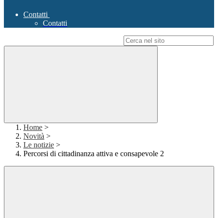
Contatti
Contatti
Campo di ricerca per le pagine del sito
Home
>
Novità
>
Le notizie
>
Percorsi di cittadinanza attiva e consapevole 2