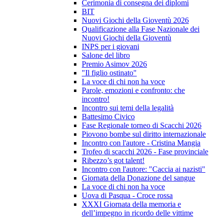
Cerimonia di consegna dei diplomi
BIT
Nuovi Giochi della Gioventù 2026
Qualificazione alla Fase Nazionale dei
Nuovi Giochi della Gioventù
INPS per i giovani
Salone del libro
Premio Asimov 2026
"Il figlio ostinato"
La voce di chi non ha voce
Parole, emozioni e confronto: che
incontro!
Incontro sui temi della legalità
Battesimo Civico
Fase Regionale torneo di Scacchi 2026
Piovono bombe sul diritto internazionale
Incontro con l'autore - Cristina Mangia
Trofeo di scacchi 2026 - Fase provinciale
Ribezzo’s got talent!
Incontro con l'autore: "Caccia ai nazisti"
Giornata della Donazione del sangue
La voce di chi non ha voce
Uova di Pasqua - Croce rossa
XXXI Giornata della memoria e
dell’impegno in ricordo delle vittime