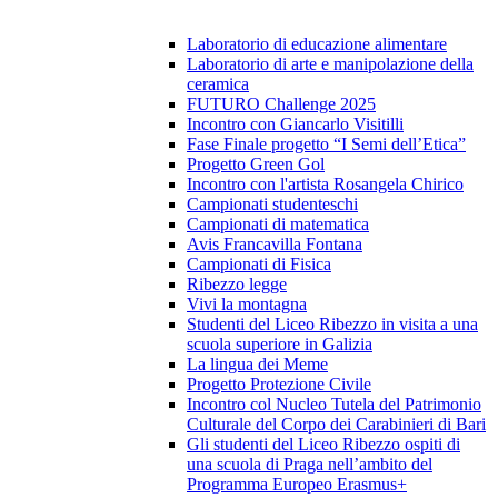
Laboratorio di educazione alimentare
Laboratorio di arte e manipolazione della
ceramica
FUTURO Challenge 2025
Incontro con Giancarlo Visitilli
Fase Finale progetto “I Semi dell’Etica”
Progetto Green Gol
Incontro con l'artista Rosangela Chirico
Campionati studenteschi
Campionati di matematica
Avis Francavilla Fontana
Campionati di Fisica
Ribezzo legge
Vivi la montagna
Studenti del Liceo Ribezzo in visita a una
scuola superiore in Galizia
La lingua dei Meme
Progetto Protezione Civile
Incontro col Nucleo Tutela del Patrimonio
Culturale del Corpo dei Carabinieri di Bari
Gli studenti del Liceo Ribezzo ospiti di
una scuola di Praga nell’ambito del
Programma Europeo Erasmus+