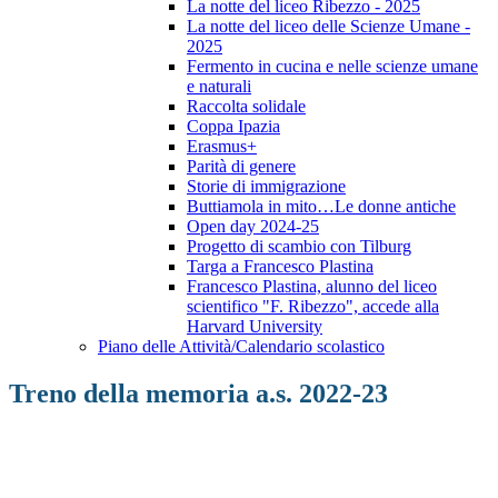
La notte del liceo Ribezzo - 2025
La notte del liceo delle Scienze Umane -
2025
Fermento in cucina e nelle scienze umane
e naturali
Raccolta solidale
Coppa Ipazia
Erasmus+
Parità di genere
Storie di immigrazione
Buttiamola in mito…Le donne antiche
Open day 2024-25
Progetto di scambio con Tilburg
Targa a Francesco Plastina
Francesco Plastina, alunno del liceo
scientifico "F. Ribezzo", accede alla
Harvard University
Piano delle Attività/Calendario scolastico
Treno della memoria a.s. 2022-23