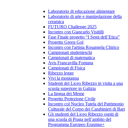
Laboratorio di educazione alimentare
Laboratorio di arte e manipolazione della
ceramica
FUTURO Challenge 2025
Incontro con Giancarlo Visitilli
Fase Finale progetto “I Semi dell’Etica”
Progetto Green Gol
Incontro con l'artista Rosangela Chirico
Campionati studenteschi
Campionati di matematica
Avis Francavilla Fontana
Campionati di Fisica
Ribezzo legge
Vivi la montagna
Studenti del Liceo Ribezzo in visita a una
scuola superiore in Galizia
La lingua dei Meme
Progetto Protezione Civile
Incontro col Nucleo Tutela del Patrimonio
Culturale del Corpo dei Carabinieri di Bari
Gli studenti del Liceo Ribezzo ospiti di
una scuola di Praga nell’ambito del
Programma Europeo Erasmus+