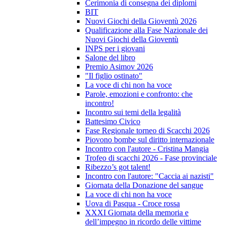
Cerimonia di consegna dei diplomi
BIT
Nuovi Giochi della Gioventù 2026
Qualificazione alla Fase Nazionale dei
Nuovi Giochi della Gioventù
INPS per i giovani
Salone del libro
Premio Asimov 2026
"Il figlio ostinato"
La voce di chi non ha voce
Parole, emozioni e confronto: che
incontro!
Incontro sui temi della legalità
Battesimo Civico
Fase Regionale torneo di Scacchi 2026
Piovono bombe sul diritto internazionale
Incontro con l'autore - Cristina Mangia
Trofeo di scacchi 2026 - Fase provinciale
Ribezzo’s got talent!
Incontro con l'autore: "Caccia ai nazisti"
Giornata della Donazione del sangue
La voce di chi non ha voce
Uova di Pasqua - Croce rossa
XXXI Giornata della memoria e
dell’impegno in ricordo delle vittime