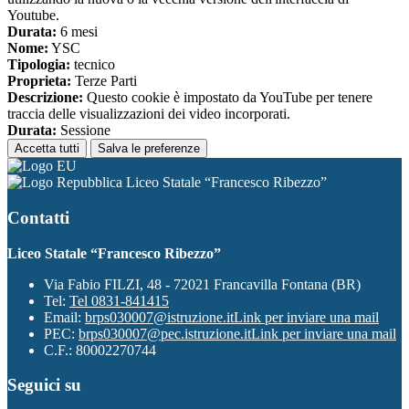
Youtube.
Durata:
6 mesi
Nome:
YSC
Tipologia:
tecnico
Proprieta:
Terze Parti
Descrizione:
Questo cookie è impostato da YouTube per tenere
traccia delle visualizzazioni dei video incorporati.
Durata:
Sessione
Accetta tutti
Salva le preferenze
Liceo Statale “Francesco Ribezzo”
Contatti
Liceo Statale “Francesco Ribezzo”
Via Fabio FILZI, 48 - 72021 Francavilla Fontana (BR)
Tel:
Tel 0831-841415
Email:
brps030007@istruzione.it
Link per inviare una mail
PEC:
brps030007@pec.istruzione.it
Link per inviare una mail
C.F.: 80002270744
Seguici su