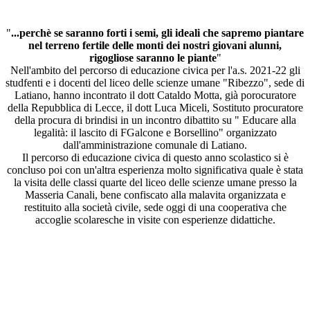
"
...perchè se saranno forti i semi, gli ideali che sapremo piantare
nel terreno fertile delle monti dei nostri giovani alunni,
rigogliose saranno le piante
"
Nell'ambito del percorso di educazione civica per l'a.s. 2021-22 gli
studfenti e i docenti del liceo delle scienze umane "Ribezzo", sede di
Latiano, hanno incontrato il dott Cataldo Motta, già porocuratore
della Repubblica di Lecce, il dott Luca Miceli, Sostituto procuratore
della procura di brindisi in un incontro dibattito su " Educare alla
legalità: il lascito di FGalcone e Borsellino" organizzato
dall'amministrazione comunale di Latiano.
Il percorso di educazione civica di questo anno scolastico si è
concluso poi con un'altra esperienza molto significativa quale è stata
la visita delle classi quarte del liceo delle scienze umane presso la
Masseria Canali, bene confiscato alla malavita organizzata e
restituito alla società civile, sede oggi di una cooperativa che
accoglie scolaresche in visite con esperienze didattiche.