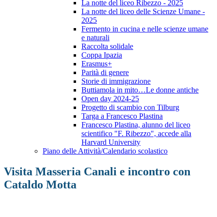
La notte del liceo Ribezzo - 2025
La notte del liceo delle Scienze Umane -
2025
Fermento in cucina e nelle scienze umane
e naturali
Raccolta solidale
Coppa Ipazia
Erasmus+
Parità di genere
Storie di immigrazione
Buttiamola in mito…Le donne antiche
Open day 2024-25
Progetto di scambio con Tilburg
Targa a Francesco Plastina
Francesco Plastina, alunno del liceo
scientifico "F. Ribezzo", accede alla
Harvard University
Piano delle Attività/Calendario scolastico
Visita Masseria Canali e incontro con
Cataldo Motta