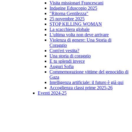
Visita missionari Francescani
Indagine Eduscopio 2025
"Ritorna Gentilezza"
25 novembre 2025
STOP KILLING WOMAN
La scacchiera globale
L'ultima volta non deve arrivare
Violenza di genere: Una Storia di
Coraggio
Com'eri vestita?
Una storia di coraggio
E tu splendi invece
Auguri Sofia
Commemorazione vittime del genocidio di
Gaza
Intelligenza artificiale: il futuro è già qui
Accoglienza classi prime 2025-26
Eventi 2024-25