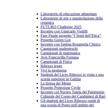
Laboratorio di educazione alimentare
Laboratorio di arte e manipolazione della
ceramica
FUTURO Challenge 2025
Incontro con Giancarlo Visitilli
Fase Finale progetto “I Semi dell’Etica”
Progetto Green Gol
Incontro con l'artista Rosangela Chirico
Campionati studenteschi
Campionati di matematica
Avis Francavilla Fontana
Campionati di Fisica
Ribezzo legge
Vivi la montagna
Studenti del Liceo Ribezzo in visita a una
scuola superiore in Galizia
La lingua dei Meme
Progetto Protezione Civile
Incontro col Nucleo Tutela del Patrimonio
Culturale del Corpo dei Carabinieri di Bari
Gli studenti del Liceo Ribezzo ospiti di
una scuola di Praga nell’ambito del