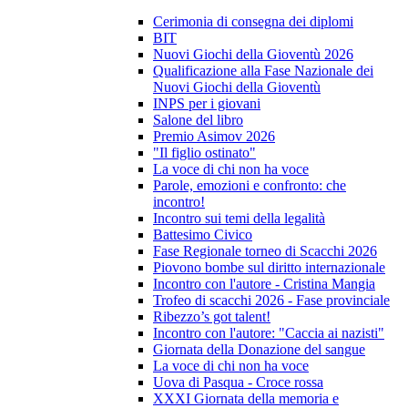
Cerimonia di consegna dei diplomi
BIT
Nuovi Giochi della Gioventù 2026
Qualificazione alla Fase Nazionale dei
Nuovi Giochi della Gioventù
INPS per i giovani
Salone del libro
Premio Asimov 2026
"Il figlio ostinato"
La voce di chi non ha voce
Parole, emozioni e confronto: che
incontro!
Incontro sui temi della legalità
Battesimo Civico
Fase Regionale torneo di Scacchi 2026
Piovono bombe sul diritto internazionale
Incontro con l'autore - Cristina Mangia
Trofeo di scacchi 2026 - Fase provinciale
Ribezzo’s got talent!
Incontro con l'autore: "Caccia ai nazisti"
Giornata della Donazione del sangue
La voce di chi non ha voce
Uova di Pasqua - Croce rossa
XXXI Giornata della memoria e