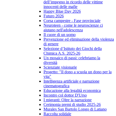
dell’impegno in ricordo delle vittime
innocenti delle mafie
Happy Blue Day 2026
Futuro 2026
Corsa campestre - Fase provinciale
Neuroteen - come le neuroscienze ci
aiutano nell'adolescenza
Il cuore di un uomo
Prevenzione ed eliminazione della violenza
di genere
Selezione d’Istituto dei Giochi della
Chimica A.S. 2025-26
Un mosaico di passi: celebriamo la
diversità
Scienziate visionarie
Progetto: "Il dono a scuola un dono per la
vita"
Intelligenza artificiale e narrazione
cinematografica
Educazione alla legalità economica
Incontro col dottor D'Urso
I migranti: Oltre la narrazione
Cerimonia premi di studio 2025-26
Murales San Bartolo Longo di Latiano
Raccolta solidale