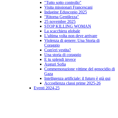
"Tutto sotto controllo"
Visita missionari Francescani
Indagine Eduscopio 2025
"Ritorna Gentilezza"
25 novembre 2025
STOP KILLING WOMAN
La scacchiera globale
L'ultima volta non deve arrivare
Violenza di genere: Una Storia di
Coraggio
Com'eri vestita?
Una storia di coraggio
E tu splendi invece
Auguri Sofia
Commemorazione vittime del genocidio di
Gaza
Intelligenza artificiale: il futuro è già qui
Accoglienza classi prime 2025-26
Eventi 2024-25