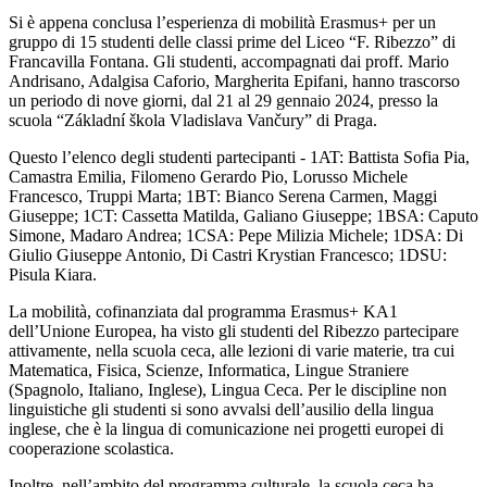
Si è appena conclusa l’esperienza di mobilità Erasmus+ per un
gruppo di 15 studenti delle classi prime del Liceo “F. Ribezzo” di
Francavilla Fontana. Gli studenti, accompagnati dai proff. Mario
Andrisano, Adalgisa Caforio, Margherita Epifani, hanno trascorso
un periodo di nove giorni, dal 21 al 29 gennaio 2024, presso la
scuola “Základní škola Vladislava Vančury” di Praga.
Questo l’elenco degli
studenti partecipanti - 1AT: Battista Sofia Pia,
Camastra Emilia, Filomeno Gerardo Pio, Lorusso Michele
Francesco, Truppi Marta; 1BT: Bianco Serena Carmen, Maggi
Giuseppe; 1CT: Cassetta Matilda, Galiano Giuseppe; 1BSA: Caputo
Simone, Madaro Andrea; 1CSA: Pepe Milizia Michele; 1DSA: Di
Giulio Giuseppe Antonio, Di Castri Krystian Francesco; 1DSU:
Pisula Kiara.
La mobilità, cofinanziata dal programma Erasmus+ KA1
dell’Unione Europea, ha visto gli studenti del Ribezzo partecipare
attivamente, nella scuola ceca, alle lezioni di varie materie, tra cui
Matematica, Fisica, Scienze, Informatica, Lingue Straniere
(Spagnolo, Italiano, Inglese), Lingua Ceca. Per le discipline non
linguistiche gli studenti si sono avvalsi dell’ausilio della lingua
inglese, che è la lingua di comunicazione nei progetti europei di
cooperazione scolastica.
Inoltre, nell’ambito del programma culturale, la scuola ceca ha