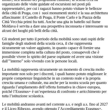
organizzato delle visite guidate ed escursioni nei posti più
rappresentativi, per cui i ragazzi hanno potuto visitare le bellezze
della città di Praga, con i
suoi monumenti storici e la sua architettura
affascinante: il Castello di Praga, il Ponte Carlo e la Piazza della
Città Vecchia primi fra tutti. Anche una gita in battello sul fiume
Moldava è servita a dare una prospettiva inconsueta e interessante su
alcuni dei luoghi più belli della città.
Gli studenti per tutto il periodo della mobilità sono stati ospiti delle
famiglie degli studenti della scuola ceca, il che rappresenta
sicuramente un valore aggiunto, in quanto capace di fornire una
immersione completa nella cultura del posto, consapevoli che è
possibile vivere lo spirito del paese ospitante ed avere una visione
dall’”interno” solo vivendo con le persone locali.
La mobilità rappresenta sicuramente un momento di crescita molto
importante non solo per i discenti, i quali hanno potuto migliorare le
proprie competenze linguistiche in un contesto reale e la propria
crescita umana e culturale, ma anche per la nostra scuola per quanto
riguarda l’ampliamento dell’offerta formativa in chiave europea,
poiché l’Erasmus+ è un’esperienza di confronto e arricchimento per
tutta l’istituzione scolastica.
Le mobilità andranno avanti nel corrente a.s. e negli a.s. fino al 2027
e il Liceo Ribezzo, avendo ottenuto l’Accreditamento Erasmus+,