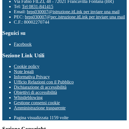
Via Fabio FILZI, 48 - 72021 Francavilla Fontana (BR)
Tel:
Tel 0831-841415
Email:
brps030007@istruzione.it
Link per inviare una mail
PEC:
brps030007@pec.istruzione.it
Link per inviare una mail
C.F.: 80002270744
Seguici su
Facebook
Sezione Link Utili
Cookie policy
Note legali
Informativa Privacy
Ufficio Relazioni con il Pubblico
Dichiarazione di accessibilità
Obiettivi di accessibilità
Whistleblowing
Gestione consensi cookie
Amministrazione trasparente
Pagina visualizzata
1159
volte
Sezione Copyright