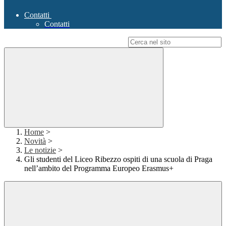
Contatti
Contatti
Campo di ricerca per le pagine del sito
Home
>
Novità
>
Le notizie
>
Gli studenti del Liceo Ribezzo ospiti di una scuola di Praga
nell’ambito del Programma Europeo Erasmus+