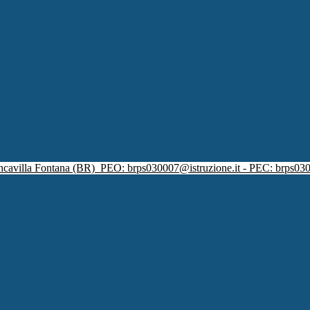
ncavilla Fontana (BR)
PEO: brps030007@istruzione.it - PEC: brps030