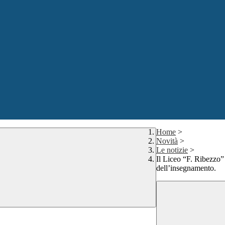
Home
>
Novità
>
Le notizie
>
Il Liceo “F. Ribezzo”
dell’insegnamento.