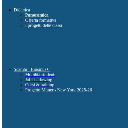
Didattica
Panoramica
Offerta formativa
I progetti delle classi
Scambi - Erasmus+
Mobilità studenti
Job shadowing
Corsi & training
Progetto Muner - New York 2025-26